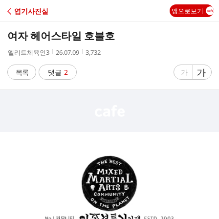
C
엽기사진실
앱으로보기
A
여자 헤어스타일 호불호
F
작
작
조
엘리트체육인3
26.07.09
3,732
성
성
회
E
자
시
수
글
가
글
목록
댓글
2
가
간
자
자
크
크
기
기
크
작
게
게