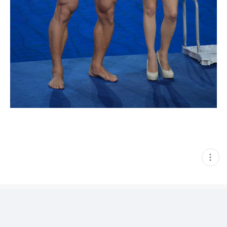
현
재
게
시
글
추
가
기
능
열