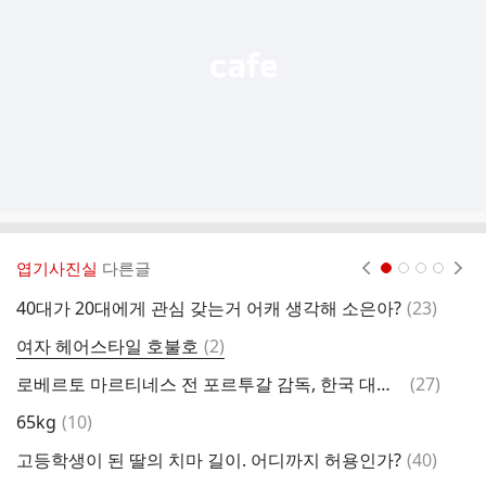
기
엽기사진실
다른글
현재페이지 1
2
3
4
댓
40대가 20대에게 관심 갖는거 어캐 생각해 소은아?
(
23
)
프
글
댓
여자 헤어스타일 호불호
(
2
)
남
글
댓
로베르토 마르티네스 전 포르투갈 감독, 한국 대표팀 사령탑 관심 표명.
(
27
)
젊
글
댓
65kg
(
10
)
너
글
댓
고등학생이 된 딸의 치마 길이. 어디까지 허용인가?
(
40
)
잘
글