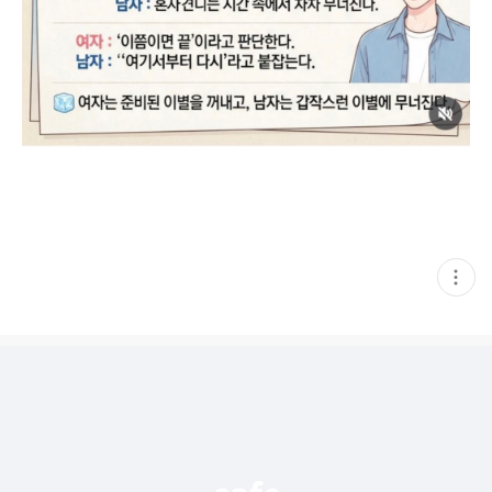
현
재
게
시
글
추
가
기
능
열
기