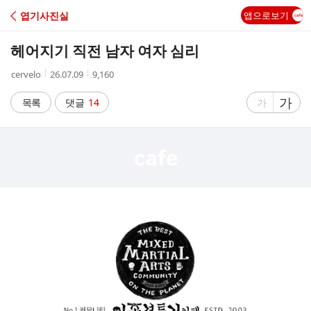
C
엽기사진실
앱으로보기
A
헤어지기 직전 남자 여자 심리
F
작
작
조
cervelo
26.07.09
9,160
성
성
회
E
자
시
수
글
가
글
목록
댓글
14
가
간
자
자
크
크
기
기
크
작
게
게