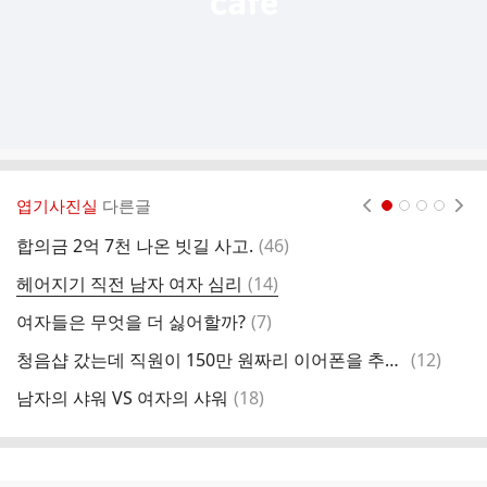
엽기사진실
다른글
현재페이지 1
2
3
4
댓
합의금 2억 7천 나온 빗길 사고.
(
46
)
삐
글
댓
헤어지기 직전 남자 여자 심리
(
14
)
글
댓
여자들은 무엇을 더 싫어할까?
(
7
)
토
글
댓
청음샵 갔는데 직원이 150만 원짜리 이어폰을 추천하는 거야.
(
12
)
여
글
댓
남자의 샤워 VS 여자의 샤워
(
18
)
아
글