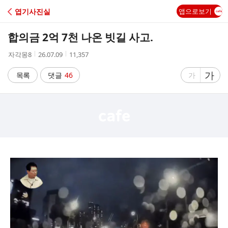
C
엽기사진실
앱으로보기
A
합의금 2억 7천 나온 빗길 사고.
F
작
작
조
자각몽8
26.07.09
11,357
성
성
회
E
자
시
수
글
가
글
목록
댓글
46
가
간
자
자
크
크
기
기
크
작
게
게