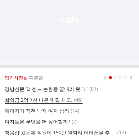
기
엽기사진실
다른글
현재페이지 1
2
3
4
댓
경남신문 '리센느 논란을 끝내러 왔다.'
(
81
)
남
글
댓
합의금 2억 7천 나온 빗길 사고.
(
46
)
삐
글
댓
헤어지기 직전 남자 여자 심리
(
14
)
글
댓
여자들은 무엇을 더 싫어할까?
(
7
)
토
글
댓
청음샵 갔는데 직원이 150만 원짜리 이어폰을 추천하는 거야.
(
12
)
여
글