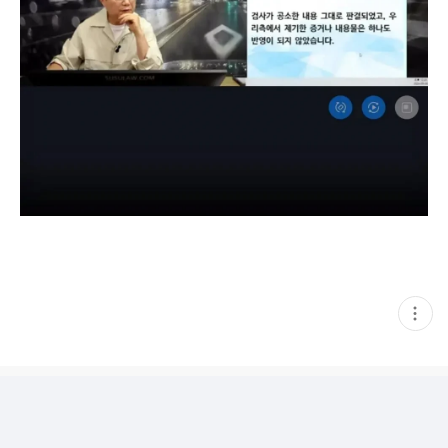
현
재
게
시
글
추
가
기
능
열