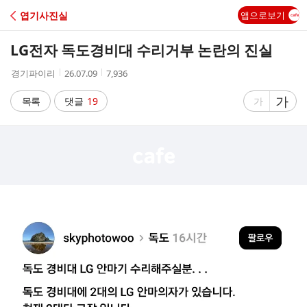
C
엽기사진실
앱으로보기
A
LG전자 독도경비대 수리거부 논란의 진실
F
작
작
조
경기파이리
26.07.09
7,936
성
성
회
E
자
시
수
글
가
글
목록
댓글
19
가
간
자
자
크
크
기
기
크
작
게
게