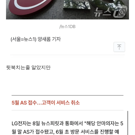
뒷북치는줄 알았지만