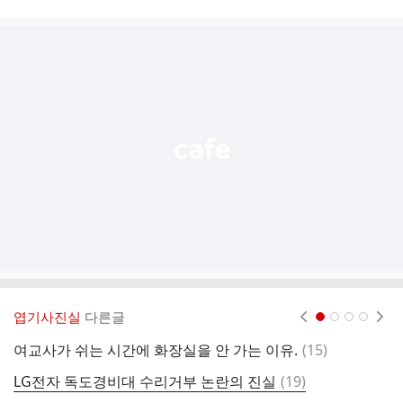
시
글
추
가
기
능
열
기
엽기사진실
다른글
현재페이지 1
2
3
4
댓
여교사가 쉬는 시간에 화장실을 안 가는 이유.
(
15
)
헤
글
댓
LG전자 독도경비대 수리거부 논란의 진실
(
19
)
여
글