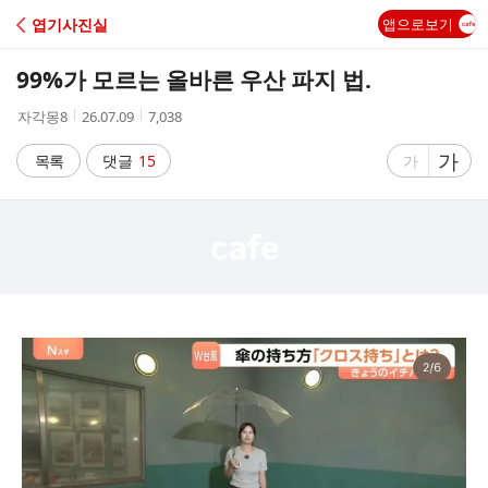
C
엽기사진실
앱으로보기
A
99%가 모르는 올바른 우산 파지 법.
F
작
작
조
자각몽8
26.07.09
7,038
성
성
회
E
자
시
수
글
가
글
목록
댓글
15
가
간
자
자
크
크
기
기
크
작
게
게