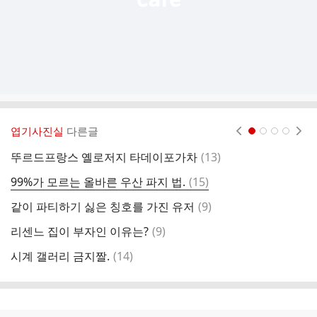
엽기사진실
다른글
현재페이지 1
2
3
4
댓
뚜르드프랑스 옐로저지 타데이포가차
(
13
)
여
글
댓
99%가 모르는 올바른 우산 파지 법.
(
15
)
L
글
댓
같이 파티하기 싫은 칭호를 가진 유저
(
9
)
성
글
댓
리센느 집이 부자인 이유는?
(
9
)
경
글
댓
시계 갤러리 금지짤.
(
14
)
합
글