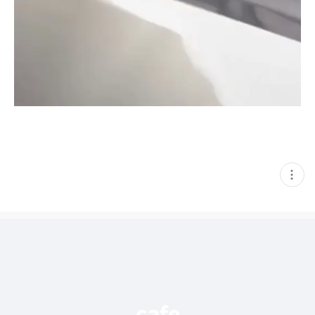
현
재
게
시
글
추
가
기
능
열
기