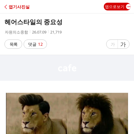
C
엽기사진실
앱으로보기
A
헤어스타일의 중요성
F
작
작
조
자원의소중함
26.07.09
21,719
성
성
회
E
자
시
수
글
가
글
목록
댓글
12
가
간
자
자
크
크
기
기
크
작
게
게