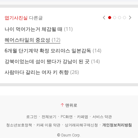
엽기사진실
다른글
현재페이지 1
2
3
4
댓
나이 먹어가는거 체감될 때
(
11
)
배
글
댓
헤어스타일의 중요성
(
12
)
여
글
댓
6개월 단기계약 확정 모리야스 일본감독
(
14
)
결
글
댓
강북이었는데 섬이 됐다가 강남이 된 곳
(
14
)
미
글
댓
사람마다 갈리는 여자 키 취향
(
26
)
홀
글
맨위로
로그인
전체보기
PC화면
카페앱
서비스 약관
청소년보호정책
카페 이용 약관
상거래피해구제신청
개인정보처리방침
©
Daum Corp.