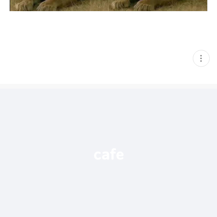
현
재
게
시
글
추
가
기
능
열
기