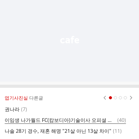
추
가
기
능
열
기
엽기사진실
다른글
현재페이지 1
2
3
4
댓
권나라
(
7
)
술
글
댓
이임생 나가월드 FC(캄보디아)기술이사 오피셜 영상 ㄷㄷㄷㄷㄷㄷㄷㄷㄷㄷㄷㄷㄷㄷ
(
40
)
연
글
댓
나솔 28기 경수, 재혼 해명 "21살 아닌 13살 차이"
(
11
)
ㅂ
글