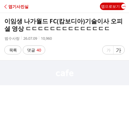
C
엽기사진실
앱으로보기
A
이임생 나가월드 FC(캄보디아)기술이사 오피
F
셜 영상 ㄷㄷㄷㄷㄷㄷㄷㄷㄷㄷㄷㄷㄷㄷ
작
작
조
범수사랑
26.07.09
10,960
E
성
성
회
자
시
수
글
가
글
목록
댓글
40
가
간
자
자
크
크
기
기
크
작
게
게