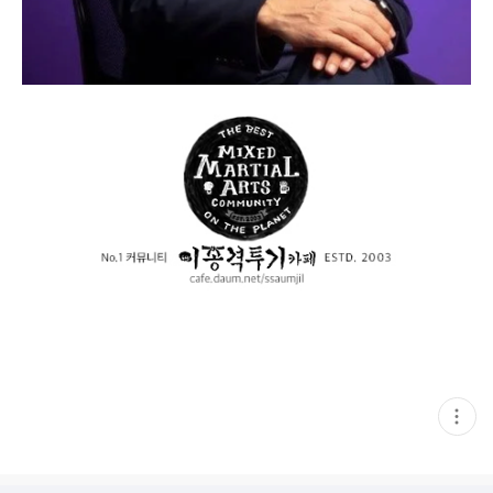
현
재
게
시
글