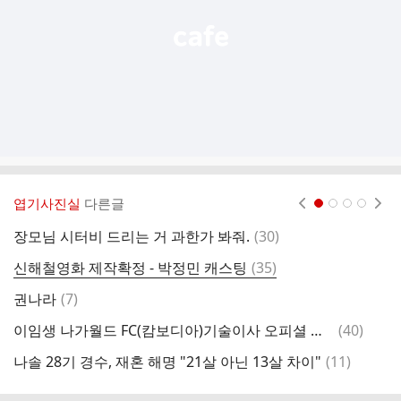
엽기사진실
다른글
현재페이지 1
2
3
4
댓
장모님 시터비 드리는 거 과한가 봐줘.
(
30
)
한
글
댓
신해철영화 제작확정 - 박정민 캐스팅
(
35
)
b
글
댓
권나라
(
7
)
술
글
댓
이임생 나가월드 FC(캄보디아)기술이사 오피셜 영상 ㄷㄷㄷㄷㄷㄷㄷㄷㄷㄷㄷㄷㄷㄷ
(
40
)
연
글
댓
나솔 28기 경수, 재혼 해명 "21살 아닌 13살 차이"
(
11
)
ㅂ
글