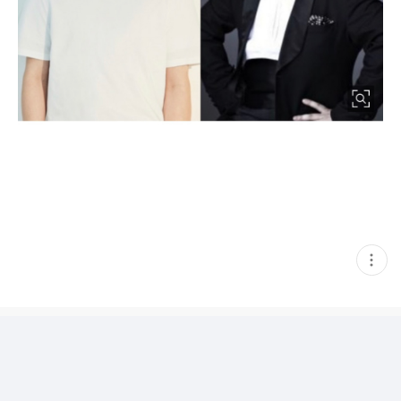
현
재
게
시
글
추
가
기
능
열
기