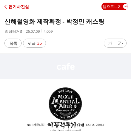
C
엽기사진실
앱으로보기
A
신해철영화 제작확정 - 박정민 캐스팅
F
작
작
조
럼텀터거3
26.07.09
4,059
성
성
회
E
자
시
수
글
가
글
목록
댓글
35
가
간
자
자
크
크
기
기
크
작
게
게