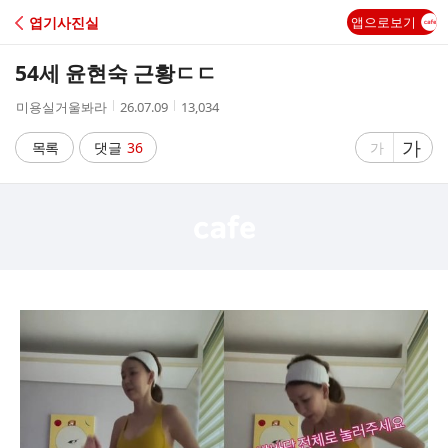
C
엽기사진실
앱으로보기
A
54세 윤현숙 근황ㄷㄷ
F
작
작
조
미용실거울봐라
26.07.09
13,034
성
성
회
E
자
시
수
글
가
글
목록
댓글
36
가
간
자
자
크
크
기
기
크
작
게
게