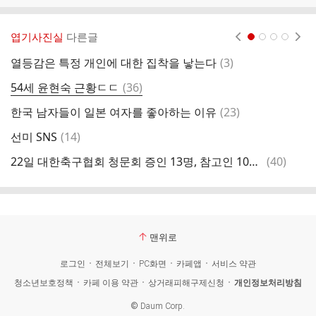
엽기사진실
다른글
현재페이지 1
2
3
4
댓
열등감은 특정 개인에 대한 집착을 낳는다
(
3
)
끊
글
댓
54세 윤현숙 근황ㄷㄷ
(
36
)
감
글
댓
한국 남자들이 일본 여자를 좋아하는 이유
(
23
)
성
글
댓
선미 SNS
(
14
)
무
글
댓
22일 대한축구협회 청문회 증인 13명, 참고인 10명 명단
(
40
)
전
글
맨위로
로그인
전체보기
PC화면
카페앱
서비스 약관
청소년보호정책
카페 이용 약관
상거래피해구제신청
개인정보처리방침
©
Daum Corp.