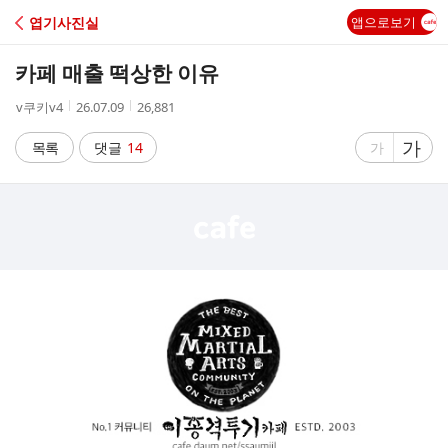
C
엽기사진실
앱으로보기
A
카페 매출 떡상한 이유
F
작
작
조
v쿠키v4
26.07.09
26,881
성
성
회
E
자
시
수
글
가
글
목록
댓글
14
가
간
자
자
크
크
기
기
크
작
게
게