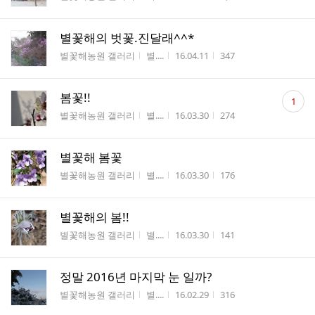
수
별꽃해의 벗꽃.진달래^^*
게시판명
작성자
작성시간
조회수
별꽃해농원 갤러리
별....
16.04.11
347
댓
봄꽃!!
1
글
게시판명
작성자
작성시간
조회수
별꽃해농원 갤러리
별....
16.03.30
274
수
별꽃해 봄꽃
게시판명
작성자
작성시간
조회수
별꽃해농원 갤러리
별....
16.03.30
176
별꽃해의 봄!!
게시판명
작성자
작성시간
조회수
별꽃해농원 갤러리
별....
16.03.30
141
정말 2016년 마지막 눈 일까?
게시판명
작성자
작성시간
조회수
별꽃해농원 갤러리
별....
16.02.29
316