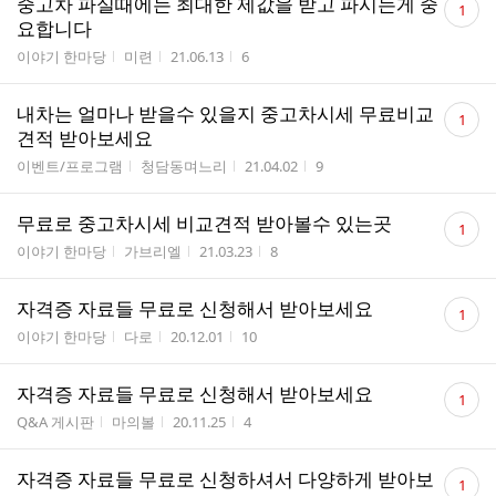
중고차 파실때에는 최대한 제값을 받고 파시는게 중
1
글
요합니다
수
게시판명
작성자
작성시간
조회수
이야기 한마당
미련
21.06.13
6
댓
내차는 얼마나 받을수 있을지 중고차시세 무료비교
1
글
견적 받아보세요
수
게시판명
작성자
작성시간
조회수
이벤트/프로그램
청담동며느리
21.04.02
9
댓
무료로 중고차시세 비교견적 받아볼수 있는곳
1
글
게시판명
작성자
작성시간
조회수
이야기 한마당
가브리엘
21.03.23
8
수
댓
자격증 자료들 무료로 신청해서 받아보세요
1
글
게시판명
작성자
작성시간
조회수
이야기 한마당
다로
20.12.01
10
수
댓
자격증 자료들 무료로 신청해서 받아보세요
1
글
게시판명
작성자
작성시간
조회수
Q&A 게시판
마의볼
20.11.25
4
수
댓
자격증 자료들 무료로 신청하셔서 다양하게 받아보
1
글