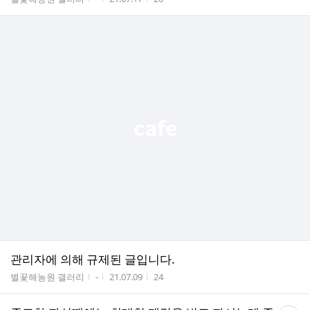
관리자에 의해 규제된 글입니다.
게시판명
작성자
작성시간
조회수
별꽃해농원 갤러리
-
21.07.09
24
댓