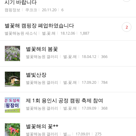
시기 바랍니다
수
게시판명
작성자
작성시간
조회수
캠핑정보
쿠크크
20.11.20
6
댓
별꽃해 캠핑장 폐업하였습니다
2
글
게시판명
작성자
작성시간
조회수
별꽃해농원 새소식
별.꽃.해
18.12.06
1,887
수
별꽃해의 봄꽃
게시판명
작성자
작성시간
조회수
별꽃해농원 갤러리
별.꽃.해
18.04.12
366
별빛산장
게시판명
작성자
작성시간
조회수
별꽃해농원 갤러리
별.꽃.해
17.09.20
784
제 1회 용인시 공정 캠핑 축제 참여
게시판명
작성자
작성시간
조회수
별꽃해농원 갤러리
별.꽃.해
17.09.09
368
별꽃해의 꽃**
게시판명
작성자
작성시간
조회수
별꽃해농원 갤러리
별....
17.09.01
275