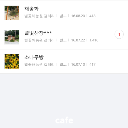
채송화
게시판명
작성자
작성시간
조회수
별꽃해농원 갤러리
별....
16.08.20
418
댓
별빛산장^^*
1
글
게시판명
작성자
작성시간
조회수
별꽃해농원 갤러리
별....
16.07.22
1,416
수
소나무방
게시판명
작성자
작성시간
조회수
별꽃해농원 갤러리
별....
16.07.10
417