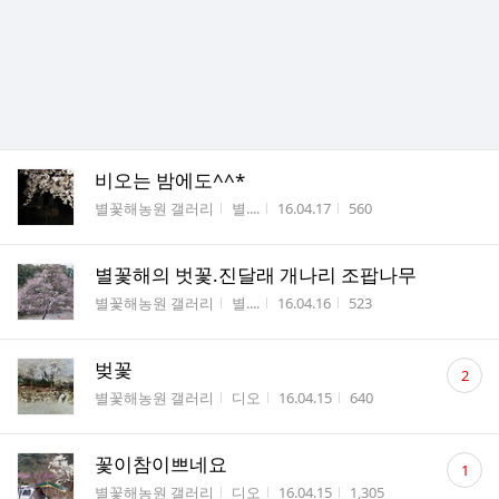
비오는 밤에도^^*
게시판명
작성자
작성시간
조회수
별꽃해농원 갤러리
별....
16.04.17
560
별꽃해의 벗꽃.진달래 개나리 조팝나무
게시판명
작성자
작성시간
조회수
별꽃해농원 갤러리
별....
16.04.16
523
댓
벚꽃
2
글
게시판명
작성자
작성시간
조회수
별꽃해농원 갤러리
디오
16.04.15
640
수
댓
꽃이참이쁘네요
1
글
게시판명
작성자
작성시간
조회수
별꽃해농원 갤러리
디오
16.04.15
1,305