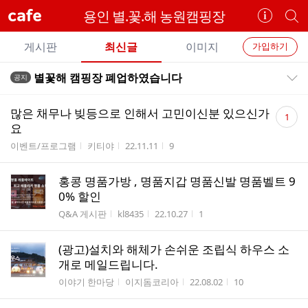
cafe
용인 별.꽃.해 농원캠핑장
카
개
페
별
개
정
카
게시판
최신글
이미지
가입하기
보
별
페
전
전
보
검
별꽃해 캠핑장 폐업하였습니다
공지
카
공지목록 펼치기/접기
체
기
색
체
페
글
댓
글
많은 채무나 빚등으로 인해서 고민이신분 있으신가
1
리
글
메
요
스
수
뉴
게시판명
작성자
작성시간
조회수
이벤트/프로그램
키티야
22.11.11
9
트
홍콩 명품가방 , 명품지갑 명품신발 명품벨트 9
0% 할인
게시판명
작성자
작성시간
조회수
Q&A 게시판
kl8435
22.10.27
1
(광고)설치와 해체가 손쉬운 조립식 하우스 소
개로 메일드립니다.
게시판명
작성자
작성시간
조회수
이야기 한마당
이지돔코리아
22.08.02
10