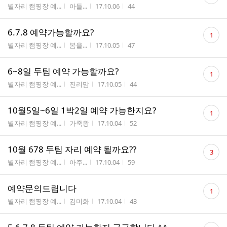
글
게시판명
작성자
작성시간
조회수
별자리 캠핑장 예...
아들...
17.10.06
44
수
댓
6.7.8 예약가능할까요?
1
글
게시판명
작성자
작성시간
조회수
별자리 캠핑장 예...
봄을...
17.10.05
47
수
댓
6~8일 두팀 예약 가능할까요?
1
글
게시판명
작성자
작성시간
조회수
별자리 캠핑장 예...
진리맘
17.10.05
44
수
댓
10월5일~6일 1박2일 예약 가능한지요?
1
글
게시판명
작성자
작성시간
조회수
별자리 캠핑장 예...
가죽왕
17.10.04
52
수
댓
10월 678 두팀 자리 예약 될까요??
3
글
게시판명
작성자
작성시간
조회수
별자리 캠핑장 예...
아주...
17.10.04
59
수
댓
예약문의드립니다
1
글
게시판명
작성자
작성시간
조회수
별자리 캠핑장 예...
김미화
17.10.04
43
수
댓