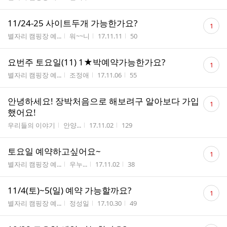
수
댓
11/24-25 사이트두개 가능한가요?
1
글
게시판명
작성자
작성시간
조회수
별자리 캠핑장 예...
워~~니
17.11.11
50
수
댓
요번주 토요일(11) 1★박예약가능한가요?
1
글
게시판명
작성자
작성시간
조회수
별자리 캠핑장 예...
조정애
17.11.06
55
수
댓
안녕하세요! 장박처음으로 해보려구 알아보다 가입
1
글
했어요!
수
게시판명
작성자
작성시간
조회수
우리들의 이야기
안양...
17.11.02
129
댓
토요일 예약하고싶어요~
1
글
게시판명
작성자
작성시간
조회수
별자리 캠핑장 예...
우누...
17.11.02
38
수
댓
11/4(토)~5(일) 예약 가능할까요?
1
글
게시판명
작성자
작성시간
조회수
별자리 캠핑장 예...
정성일
17.10.30
49
수
댓