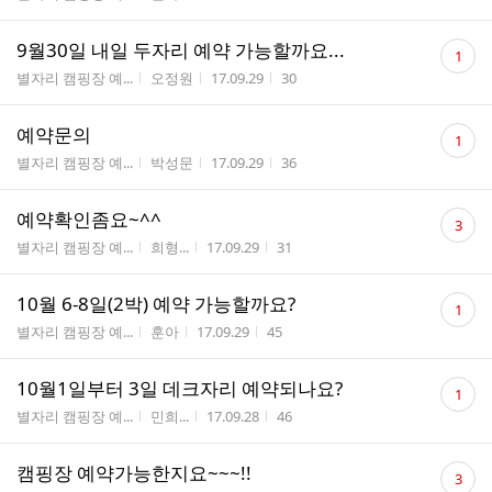
수
댓
9월30일 내일 두자리 예약 가능할까요...
1
글
게시판명
작성자
작성시간
조회수
별자리 캠핑장 예...
오정원
17.09.29
30
수
댓
예약문의
1
글
게시판명
작성자
작성시간
조회수
별자리 캠핑장 예...
박성문
17.09.29
36
수
댓
예약확인좀요~^^
3
글
게시판명
작성자
작성시간
조회수
별자리 캠핑장 예...
희형...
17.09.29
31
수
댓
10월 6-8일(2박) 예약 가능할까요?
1
글
게시판명
작성자
작성시간
조회수
별자리 캠핑장 예...
훈아
17.09.29
45
수
댓
10월1일부터 3일 데크자리 예약되나요?
1
글
게시판명
작성자
작성시간
조회수
별자리 캠핑장 예...
민희...
17.09.28
46
수
댓
캠핑장 예약가능한지요~~~!!
3
글