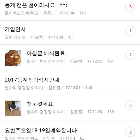
댓
동계 캠은 첨이라서요 ~^^;
3
글
게시판명
작성자
작성시간
조회수
물어주고 답해주고
동동...
17.12.04
118
수
댓
가입인사
1
글
게시판명
작성자
작성시간
조회수
일반 게시판
이슬차
17.12.04
13
수
댓
아침끝 배식완료ᆞ
2
글
게시판명
작성자
작성시간
조회수
별자리 캠핑장 이야기
김유진
17.12.03
161
수
2017동계장박식사안내
게시판명
작성자
작성시간
조회수
별자리 캠핑장 이야기
김유진
17.12.01
146
댓
첫눈왓네요
2
글
게시판명
작성자
작성시간
조회수
별자리 캠핑장 이야기
김유진
17.11.24
136
수
댓
요번주토일18 19일예약합니다
2
글
게시판명
작성자
작성시간
조회수
별자리 캠핑장 예...
전익수
17.11.14
63