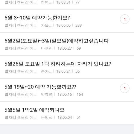
게시판명
작성자
작성시간
조회수
별자리 캠핑장 예...
한병...
18.08.31
77
댓
6월 8~10일 예약가능한가요?
1
글
게시판명
작성자
작성시간
조회수
별자리 캠핑장 예...
가을...
18.06.05
338
수
6월2일(토요일)~3일(일요일)예약하고싶습니다
게시판명
작성자
작성시간
조회수
별자리 캠핑장 예...
바켠진
18.05.27
69
5월26일 토요일 1박 하려하는데 자리가 있나요?
게시판명
작성자
작성시간
조회수
별자리 캠핑장 예...
손가...
18.05.24
56
댓
5월 19일~20 예약 가능할까요??
1
글
게시판명
작성자
작성시간
조회수
별자리 캠핑장 예...
박효영
18.05.16
164
수
5월5일 1박2일 예약되나요
게시판명
작성자
작성시간
조회수
별자리 캠핑장 예...
문엄상
18.05.04
51