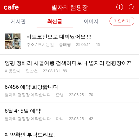
cafe
별자리 캠핑장
카
개
페
별
개
정
카
게시판
최신글
이미지
가입하기
보
별
페
전
전
보
검
비트코인으로 대박났어요 !!!
카
체
기
색
체
게시판명
작성자
작성시간
조회수
주소 / 오시는길
종태짱
25.06.11
15
페
글
글
리
메
스
양평 정배리 시골여행 검색하다보니 별자리 캠핑장이??
뉴
트
게시판명
작성자
작성시간
조회수
이용안내
민산천
22.08.13
89
6/456 예약 희망합니다
게시판명
작성자
작성시간
조회수
별자리 캠핑장 예약합니다
준병
22.05.25
70
6월 4~5일 예약
게시판명
작성자
작성시간
조회수
별자리 캠핑장 예약합니다
마니
22.05.25
42
예약확인 부탁드려요.