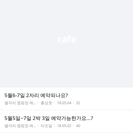
5월6-7일 2자리 예약되나요?
게시판명
작성자
작성시간
조회수
별자리 캠핑장 예...
홍성호
18.05.04
32
5월5일~7일 2박 3일 예약가능한가요...?
게시판명
작성자
작성시간
조회수
별자리 캠핑장 예...
타조알
18.05.02
40