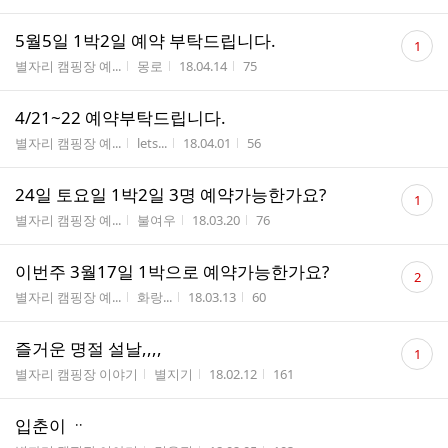
댓
5월5일 1박2일 예약 부탁드립니다.
1
글
게시판명
작성자
작성시간
조회수
별자리 캠핑장 예...
몽로
18.04.14
75
수
4/21~22 예약부탁드립니다.
게시판명
작성자
작성시간
조회수
별자리 캠핑장 예...
lets...
18.04.01
56
댓
24일 토요일 1박2일 3명 예약가능한가요?
1
글
게시판명
작성자
작성시간
조회수
별자리 캠핑장 예...
불여우
18.03.20
76
수
댓
이번주 3월17일 1박으로 예약가능한가요?
2
글
게시판명
작성자
작성시간
조회수
별자리 캠핑장 예...
화랑...
18.03.13
60
수
댓
즐거운 명절 설날,,,,
1
글
게시판명
작성자
작성시간
조회수
별자리 캠핑장 이야기
별지기
18.02.12
161
수
입춘이 ᆢ