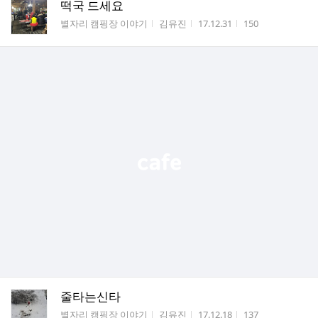
떡국 드세요
게시판명
작성자
작성시간
조회수
별자리 캠핑장 이야기
김유진
17.12.31
150
줄타는신타
게시판명
작성자
작성시간
조회수
별자리 캠핑장 이야기
김유진
17.12.18
137