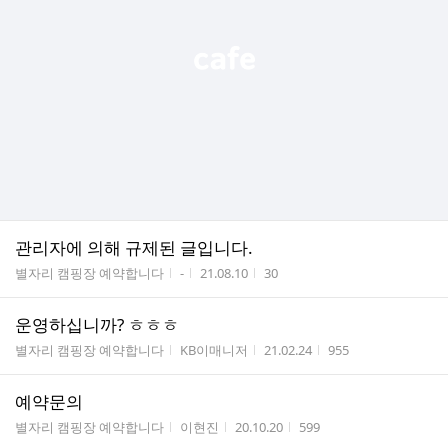
관리자에 의해 규제된 글입니다.
게시판명
작성자
작성시간
조회수
별자리 캠핑장 예약합니다
-
21.08.10
30
운영하십니까? ㅎㅎㅎ
게시판명
작성자
작성시간
조회수
별자리 캠핑장 예약합니다
KB이매니저
21.02.24
955
예약문의
게시판명
작성자
작성시간
조회수
별자리 캠핑장 예약합니다
이현진
20.10.20
599