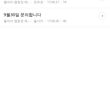
게시판명
작성자
작성시간
조회수
별자리 캠핑장 예...
천유경
17.09.27
74
수
댓
9월30일 문의합니다
1
글
게시판명
작성자
작성시간
조회수
별자리 캠핑장 예...
필사마
17.09.26
46
수
장작문의요~
게시판명
작성자
작성시간
조회수
Q&A 게시판
김유진
17.09.25
14
장작문의요~
게시판명
작성자
작성시간
조회수
Q&A 게시판
강성진
17.09.25
123
댓
파쇄석 대형텐트 사이트 예약합니다. 입금완료(조*
2
글
찬_*용)
수
게시판명
작성자
작성시간
조회수
별자리 캠핑장 예...
중용
17.09.24
66
댓
안녕하세요. 회원가입합니다.
1
글
게시판명
작성자
작성시간
조회수
우리들의 이야기
중용
17.09.24
26
수