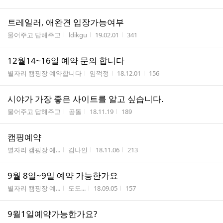
트레일러, 애완견 입장가능여부
게시판명
작성자
작성시간
조회수
물어주고 답해주고
ldikgu
19.02.01
341
12월14~16일 예약 문의 합니다
게시판명
작성자
작성시간
조회수
별자리 캠핑장 예약합니다
임꺽정
18.12.01
156
시야가 가장 좋은 사이트를 알고 싶습니다.
게시판명
작성자
작성시간
조회수
물어주고 답해주고
곰돌
18.11.19
189
캠핑예약
게시판명
작성자
작성시간
조회수
별자리 캠핑장 예...
김나인
18.11.06
213
9월 8일~9일 예약 가능한가요
게시판명
작성자
작성시간
조회수
별자리 캠핑장 예...
도도...
18.09.05
157
9월1일예약가능한가요?