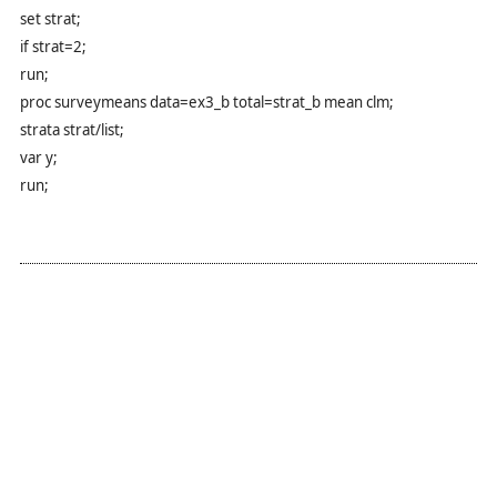
set strat;
if strat=2;
run;
proc surveymeans data=ex3_b total=strat_b mean clm;
strata strat/list;
var y;
run;