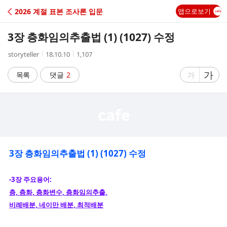
C
2026 계절 표본 조사론 입문
앱으로보기
A
3장 층화임의추출법 (1) (1027) 수정
F
작
작
조
storyteller
18.10.10
1,107
성
성
회
E
자
시
수
글
가
글
목록
댓글
2
가
간
자
자
크
크
기
기
크
작
게
게
3장 층화임의추출법 (1) (1027) 수정
-3장 주요용어:
층, 층화, 층화변수, 층화임의추출,
비례배분, 네이만 배분, 최적배분