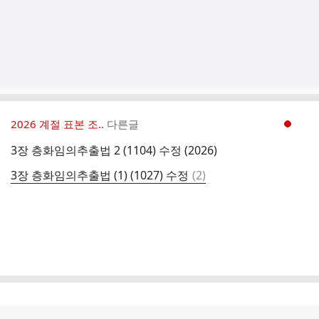
2026 계절 표본 조..
다른글
현재페이지 1
3장 층화임의추출법 2 (1104) 수정 (2026)
댓
3장 층화임의추출법 (1) (1027) 수정
(
2
)
글