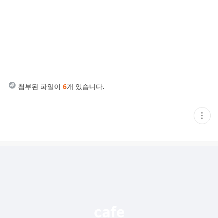
첨부된 파일이
6
개 있습니다.
현
재
게
시
글
추
가
기
능
열
기