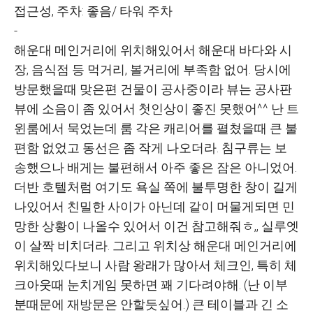
접근성, 주차: 좋음/ 타워 주차
-
해운대 메인거리에 위치해있어서 해운대 바다와 시
장, 음식점 등 먹거리, 볼거리에 부족함 없어. 당시에
방문했을때 맞은편 건물이 공사중이라 뷰는 공사판
뷰에 소음이 좀 있어서 첫인상이 좋진 못했어^^ 난 트
윈룸에서 묵었는데 룸 각은 캐리어를 펼쳤을때 큰 불
편함 없었고 동선은 좀 작게 나오더라. 침구류는 보
송했으나 배게는 불편해서 아주 좋은 잠은 아니었어.
더반 호텔처럼 여기도 욕실 쪽에 불투명한 창이 길게
나있어서 친밀한 사이가 아닌데 같이 머물게되면 민
망한 상황이 나올수 있어서 이건 참고해줘ㅎ,, 실루엣
이 살짝 비치더라. 그리고 위치상 해운대 메인거리에
위치해있다보니 사람 왕래가 많아서 체크인, 특히 체
크아웃때 눈치게임 못하면 꽤 기다려야해. (난 이부
분때문에 재방문은 안할듯싶어.) 큰 테이블과 긴 소