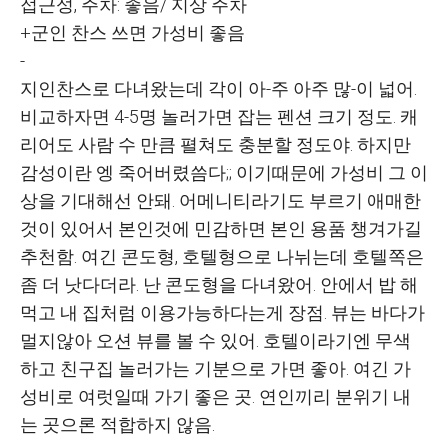
접근성, 주차: 좋음/ 지상 주차
+군인 찬스 쓰면 가성비 좋음
-
지인찬스로 다녀왔는데 각이 아-주 아주 많-이 넓어.
비교하자면 4-5명 놀러가면 잡는 펜션 크기 정도. 캐
리어도 사람 수 만큼 펼쳐도 충분할 정도야. 하지만
감성이란 엥 죽어버렸씀다;; 이기때문에 가성비 그 이
상을 기대해선 안돼. 어메니티라기도 부르기 애매한
것이 있어서 본인것에 민감하면 본인 용품 챙겨가길
추천함. 여긴 콘도형, 호텔형으로 나뉘는데 호텔쪽은
좀 더 낫다더라. 난 콘도형을 다녀왔어. 안에서 밥 해
먹고 내 집처럼 이용가능하다는게 장점. 뷰는 바다가
멀지않아 오션 뷰를 볼 수 있어. 호텔이라기엔 무색
하고 친구집 놀러가는 기분으로 가면 좋아. 여긴 가
성비로 여럿일때 가기 좋은 곳. 연인끼리 분위기 내
는 곳으론 적합하지 않음.