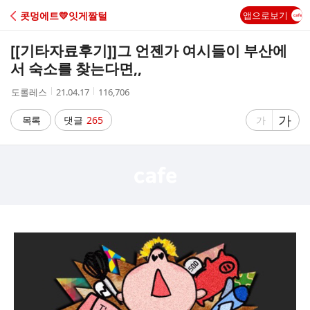
C
콧멍에트💛잇게짤털
앱으로보기
A
[[기타자료후기]]
그 언젠가 여시들이 부산에
F
서 숙소를 찾는다면,,
작
작
조
도롤레스
21.04.17
116,706
E
성
성
회
자
시
수
글
가
글
목록
댓글
265
가
간
자
자
크
크
기
기
크
작
게
게