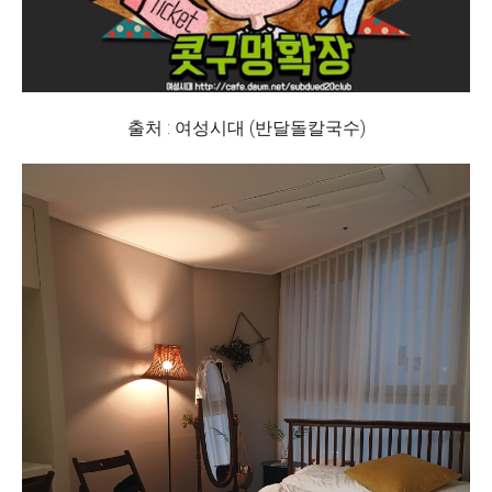
출처 : 여성시대 (반달돌칼국수)