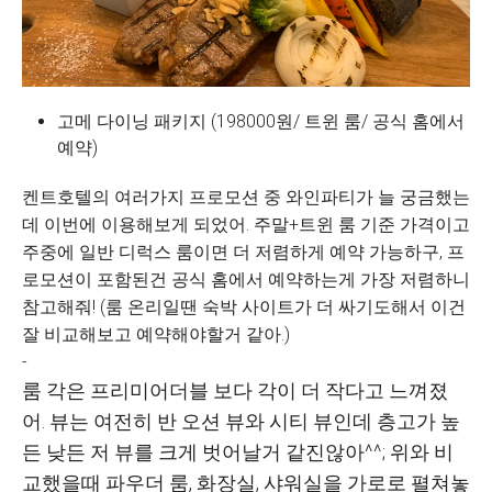
고메 다이닝 패키지 (198000원/ 트윈 룸/ 공식 홈에서
예약)
켄트호텔의 여러가지 프로모션 중 와인파티가 늘 궁금했는
데 이번에 이용해보게 되었어. 주말+트윈 룸 기준 가격이고
주중에 일반 디럭스 룸이면 더 저렴하게 예약 가능하구, 프
로모션이 포함된건 공식 홈에서 예약하는게 가장 저렴하니
참고해줘! (룸 온리일땐 숙박 사이트가 더 싸기도해서 이건
잘 비교해보고 예약해야할거 같아.)
-
룸 각은 프리미어더블 보다 각이 더 작다고 느껴졌
어. 뷰는 여전히 반 오션 뷰와 시티 뷰인데 층고가 높
든 낮든 저 뷰를 크게 벗어날거 같진않아^^; 위와 비
교했을때 파우더 룸, 화장실, 샤워실을 가로로 펼쳐놓