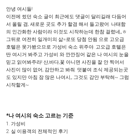
안녕 여시들!
이전에 썼던 숙소 글이 최근에도 댓글이 달리길래 다듬어
서 올릴 겸, 새로운 곳도 추가 할겸 해서 들고왔어. 나태함
의 인간화한 사람이라 이것도 시작하는데 한참 걸렸네,,ㅎ
그뒤로 여전히 일개미의 삶=로또 당첨 안됨 으로 고오급
호텔은 못가봤으므로 가성비 숙소 위주야. 고오급 호텔은
딴 여시거 봐주고 가성비 와 깐깐징어 같은 나 여시의 눈을
믿고 읽어봐주라! 산,바다,꽃 아니면 사진을 잘 안 찍어서
사진이 많이 없어, 감안하고 봐줘. 덧붙여 조식 제공되는곳
도 있지만 아침 잠 많은 나여시,, 그것도 감안 부탁혀~ 그럼
시작할게~
*나 여시의 숙소 고르는 기준
1. 가성비
2. 실 이용객의 전체적인 후기