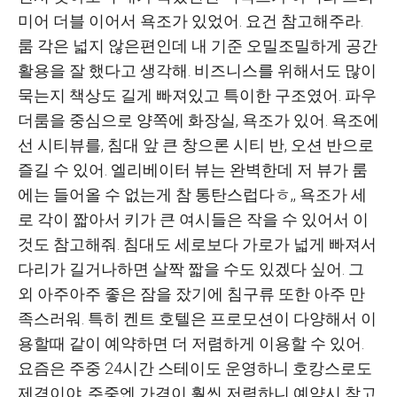
미어 더블 이어서 욕조가 있었어. 요건 참고해주라.
룸 각은 넓지 않은편인데 내 기준 오밀조밀하게 공간
활용을 잘 했다고 생각해. 비즈니스를 위해서도 많이
묵는지 책상도 길게 빠져있고 특이한 구조였어. 파우
더룸을 중심으로 양쪽에 화장실, 욕조가 있어. 욕조에
선 시티뷰를, 침대 앞 큰 창으론 시티 반, 오션 반으로
즐길 수 있어. 엘리베이터 뷰는 완벽한데 저 뷰가 룸
에는 들어올 수 없는게 참 통탄스럽다ㅎ,, 욕조가 세
로 각이 짧아서 키가 큰 여시들은 작을 수 있어서 이
것도 참고해줘. 침대도 세로보다 가로가 넓게 빠져서
다리가 길거나하면 살짝 짧을 수도 있겠다 싶어. 그
외 아주아주 좋은 잠을 잤기에 침구류 또한 아주 만
족스러워. 특히 켄트 호텔은 프로모션이 다양해서 이
용할때 같이 예약하면 더 저렴하게 이용할 수 있어.
요즘은 주중 24시간 스테이도 운영하니 호캉스로도
제격이야. 주중엔 가격이 훨씬 저렴하니 예약시 참고