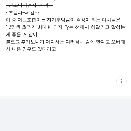
- 난소나이검사+피검사
- 초음파+피검사
이 중 어느조합이든 자기부담금이 걱정이 되는 여시들은
13만원 초과가 최대한 되지 않는 선에서 해달라고 말하는
게 좋을 거 같아!!
블로그 후기보니까 어디서는 여러검사 같이 한다고 오버돼
서 나온 경우도 있더라고
현
재
게
시
글
추
가
기
능
열
기