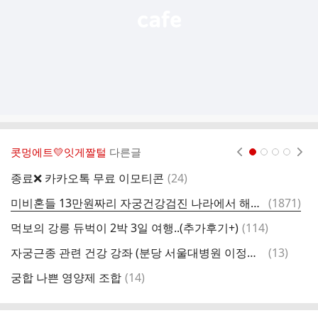
콧멍에트💛잇게짤털
다른글
현재페이지 1
2
3
4
댓
종료❌ 카카오톡 무료 이모티콘
(
24
)
해
글
댓
미비혼들 13만원짜리 자궁건강검진 나라에서 해주는거 무료로 받자
(
1871
)
2
글
댓
먹보의 강릉 듀벅이 2박 3일 여행..(추가후기+)
(
114
)
글
댓
자궁근종 관련 건강 강좌 (분당 서울대병원 이정렬 교수)
(
13
)
인
글
댓
궁합 나쁜 영양제 조합
(
14
)
토
글