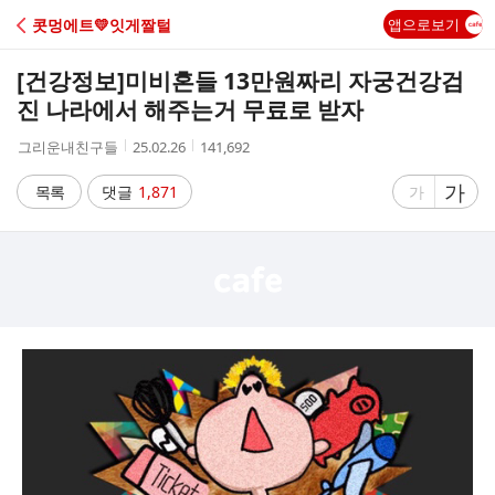
C
콧멍에트💛잇게짤털
앱으로보기
A
[건강정보]
미비혼들 13만원짜리 자궁건강검
F
진 나라에서 해주는거 무료로 받자
작
작
조
그리운내친구들
25.02.26
141,692
E
성
성
회
자
시
수
글
가
글
목록
댓글
1,871
가
간
자
자
크
크
기
기
크
작
게
게