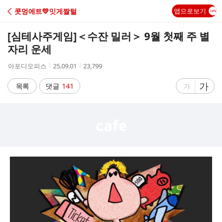
C
콧멍에트💛잇게짤털
앱으로보기
A
[심테사주게임]
＜수잔 밀러＞ 9월 첫째 주 별
F
자리 운세
작
작
조
아포디오피스
25.09.01
23,799
E
성
성
회
자
시
수
글
가
글
목록
댓글
141
가
간
자
자
크
크
기
기
크
작
게
게