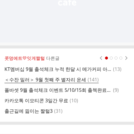
콧멍에트💛잇게짤털
다른글
현재페이지 1
2
3
4
댓
KT멤버십 9월 출석체크 누적 한달 시 메가커피 아메리카노 증정
(
13
)
글
댓
＜수잔 밀러＞ 9월 첫째 주 별자리 운세
(
141
)
＜
글
댓
폴바셋 9월 출석체크 이벤트 5/10/15회 출첵완료시 대상음료40%할인 쿠폰제공
(
9
)
[
글
댓
카카오톡 이모티콘 3일간 무료
(
10
)
잠
글
댓
출근길에 낋이는 짤털3
(
31
)
올
글