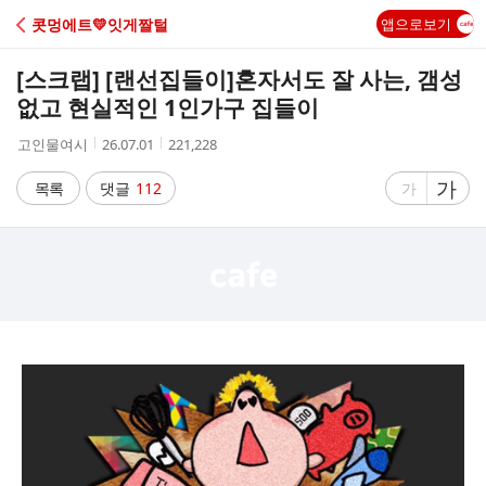
C
콧멍에트💛잇게짤털
앱으로보기
A
[스크랩] [랜선집들이]
혼자서도 잘 사는, 갬성
F
없고 현실적인 1인가구 집들이
작
작
조
고인물여시
26.07.01
221,228
E
성
성
회
자
시
수
글
가
글
목록
댓글
112
가
간
자
자
크
크
기
기
크
작
게
게