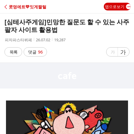
C
콧멍에트💛잇게짤털
앱으로보기
A
[심테사주게임]
민망한 질문도 할 수 있는 사주
F
팔자 사이트 활용법
작
작
조
피자파스타뷔페
26.07.02
19,287
E
성
성
회
자
시
수
글
가
글
목록
댓글
96
가
간
자
자
크
크
기
기
크
작
게
게