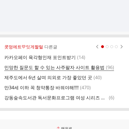
콧멍에트💛잇게짤털
다른글
현재페이지 1
2
3
4
댓
카카오페이 육각형인재 포인트받기
(
14
)
매
글
댓
민망한 질문도 할 수 있는 사주팔자 사이트 활용법
(
96
)
글
댓
제주도에서 6년 살며 의외로 가장 좋았던 곳
(
40
)
한
글
댓
만34세 이하 꼭 청약통장 바꿔야해!!!!
(
470
)
카
글
댓
강동숲속도서관 독서문화프로그램 여성 시리즈 강연 「길을 만드는 여자들」 (한민용 앵커, 김민경 편집자, 요조)
(
6
)
글
맨위로