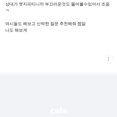
상대가 챗지피티니까 부끄러운것도 물어볼수있어서 조음
ㅋ
여시들도 해보고 신박한 질문 추천해줘 젭알
나도 해보게
현
재
게
시
글
추
가
기
능
열
기