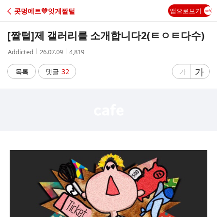
C
콧멍에트💛잇게짤털
앱으로보기
A
[짤털]
제 갤러리를 소개합니다2(ㅌㅇㅌ다수)
F
작
작
조
Addicted
26.07.09
4,819
성
성
회
E
자
시
수
글
가
글
목록
댓글
32
가
간
자
자
크
크
기
기
크
작
게
게