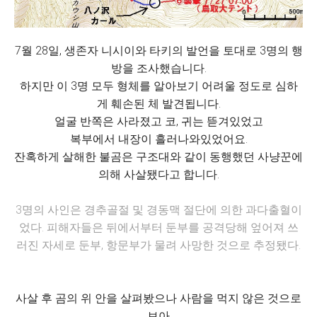
7월 28일, 생존자 니시이와 타키의 발언을 토대로 3명의 행
방을 조사했습니다.
하지만 이 3명 모두 형체를 알아보기 어려울 정도로 심하
게 훼손된 체 발견됩니다.
얼굴 반쪽은 사라졌고 코, 귀는 뜯겨있었고
복부에서 내장이 흘러나와있었어요.
잔혹하게 살해한 불곰은 구조대와 같이 동행했던 사냥꾼에
의해 사살됐다고 합니다.
3명의 사인은 경추골절 및 경동맥 절단에 의한 과다출혈이
었다. 피해자들은 뒤에서부터 둔부를 공격당해 엎어져 쓰
러진 자세로 둔부, 항문부가 물려 사망한 것으로 추정됐다.
사살 후 곰의 위 안을 살펴봤으나 사람을 먹지 않은 것으로
보아