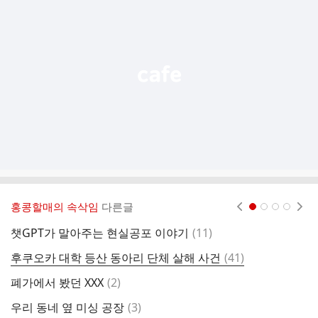
기
능
열
기
홍콩할매의 속삭임
다른글
현재페이지 1
2
3
4
댓
챗GPT가 말아주는 현실공포 이야기
(
11
)
지
글
댓
후쿠오카 대학 등산 동아리 단체 살해 사건
(
41
)
관
글
댓
폐가에서 봤던 XXX
(
2
)
지
글
댓
우리 동네 옆 미싱 공장
(
3
)
지