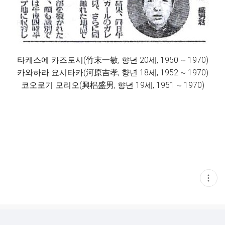
타케스에 카즈토시(竹末一敏, 향년 20세, 1950 ~ 1970)
카와하라 요시타카(河原吉孝, 향년 18세, 1952 ~ 1970)
코오로기 모리오(興梠盛男, 향년 19세, 1951 ~ 1970)
현
재
게
시
글
추
가