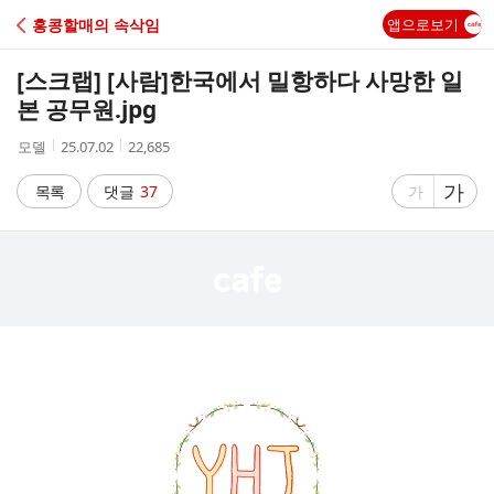
C
홍콩할매의 속삭임
앱으로보기
A
[스크랩] [사람]
한국에서 밀항하다 사망한 일
F
본 공무원.jpg
작
작
조
모델
25.07.02
22,685
E
성
성
회
자
시
수
글
가
글
목록
댓글
37
가
간
자
자
크
크
기
기
크
작
게
게