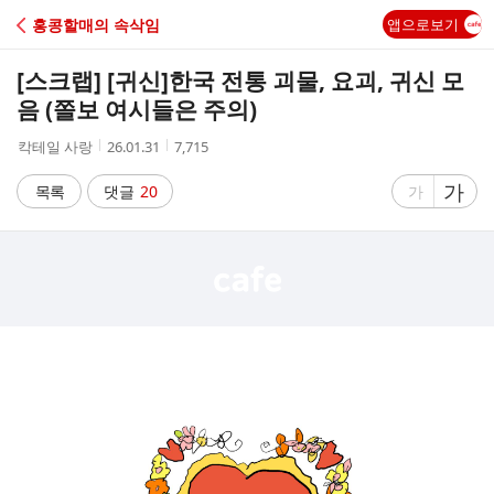
C
홍콩할매의 속삭임
앱으로보기
A
[스크랩] [귀신]
한국 전통 괴물, 요괴, 귀신 모
F
음 (쫄보 여시들은 주의)
작
작
조
칵테일 사랑
26.01.31
7,715
E
성
성
회
자
시
수
글
가
글
목록
댓글
20
가
간
자
자
크
크
기
기
크
작
게
게