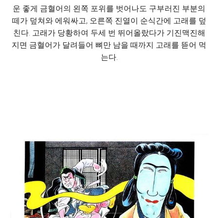
운 좋게 금혈어의 왼쪽 포위를 벗어나도 구부러진 부분의
떼가 덮쳐와 에워싸고, 오른쪽 진열이 순식간에 고래를 덮
친다. 고래가 당황하여 두세 번 뛰어올랐다가 기진맥진해
지면 금혈어가 달려들어 뼈만 남을 때까지 고래를 뜯어 먹
는다.