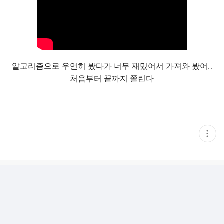
알고리즘으로 우연히 봤다가 너무 재밌어서 가져와 봤어…
처음부터 끝까지 쫄린다
현
재
게
시
글
추
가
기
능
열
기