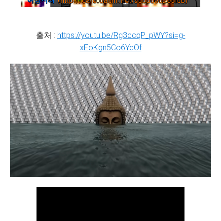
출처 :
https://youtu.be/Rg3ccqP_pWY?si=g-
xEoKgn5Co6YcOf