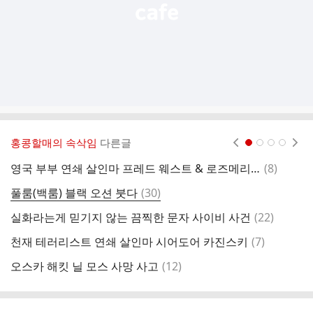
홍콩할매의 속삭임
다른글
현재페이지 1
2
3
4
댓
영국 부부 연쇄 살인마 프레드 웨스트 & 로즈메리 웨스트
(
8
)
부
글
댓
풀룸(백룸) 블랙 오션 붓다
(
30
)
[
글
댓
실화라는게 믿기지 않는 끔찍한 문자 사이비 사건
(
22
)
[
글
댓
천재 테러리스트 연쇄 살인마 시어도어 카진스키
(
7
)
[
글
댓
오스카 해킷 닐 모스 사망 사고
(
12
)
[
글