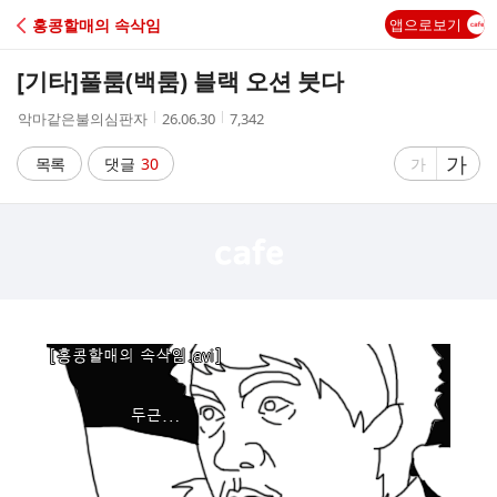
C
홍콩할매의 속삭임
앱으로보기
A
[기타]
풀룸(백룸) 블랙 오션 붓다
F
작
작
조
악마같은불의심판자
26.06.30
7,342
성
성
회
E
자
시
수
글
가
글
목록
댓글
30
가
간
자
자
크
크
기
기
크
작
게
게