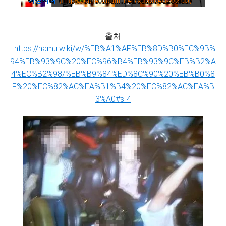
출처
:
https://namu.wiki/w/%EB%A1%AF%EB%8D%B0%EC%9B%
94%EB%93%9C%20%EC%96%B4%EB%93%9C%EB%B2%A
4%EC%B2%98/%EB%B9%84%ED%8C%90%20%EB%B0%8
F%20%EC%82%AC%EA%B1%B4%20%EC%82%AC%EA%B
3%A0#s-4