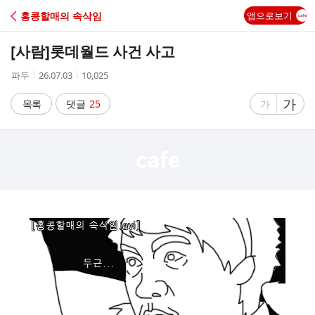
C
홍콩할매의 속삭임
앱으로보기
A
[사람]
롯데월드 사건 사고
F
작
작
조
파두
26.07.03
10,025
성
성
회
E
자
시
수
글
가
글
목록
댓글
25
가
간
자
자
크
크
기
기
크
작
게
게