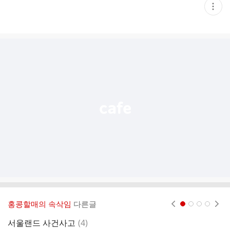
현
재
게
시
글
추
가
기
능
열
기
홍콩할매의 속삭임
다른글
현재페이지 1
2
3
4
댓
서울랜드 사건사고
(
4
)
더