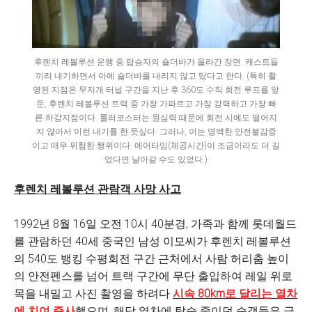
후렌치 레볼루션 운행 중 탑승자의 숄더바가 올라간 장면. 캐스트들
끼리 내기하면서 아예 숄더바를 내리지 않고 탔다고 한다. (특히 촬
영된 지점은 무지개 터널 구간을 지난 후 360도 수직 회전 루프를 앞
둔, 후렌치 레볼루션 트랙 중 가장 가파르고 가장 강력하고 가장 빠
른 하강지점이다. 롤러코스터는 원심력 때문에 회전 시에도 떨어지
지 않아서 이런 내기를 한 듯싶다. 그러나, 이는 명백한 안전불감증
이고 매우 위험한 행위이다. 에어타임(체공시간)이 조금이라도 더 길
었다면 날아갈 수도 있었다.)
후렌치 레볼루션 관람객 사망 사고
1992년 8월 16일 오전 10시 40분경, 가족과 함께 롯데월드
를 관람하던 40세 중국인 남성 이모씨가 후렌치 레볼루션
의 540도 뱅킹 수평회전 구간 근처에서 사람 허리춤 높이
의 안전펜스를 넘어 트랙 구간에 무단 출입하여 레일 위로
목을 내밀고 사진 촬영을 하려다
시속 80km로 달리는 열차
에 치여 즉사
했으며, 해당 열차에 탑승 중이던 승객들은 극