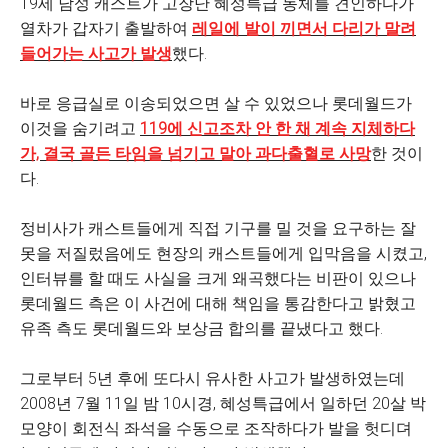
19세 남성 캐스트가 고장난 혜성특급 동체를 견인하다가
열차가 갑자기 출발하여
레일에 발이 끼면서 다리가 말려
들어가는 사고가 발생
했다.
바로 응급실로 이송되었으면 살 수 있었으나 롯데월드가
이것을 숨기려고
119에 신고조차 안 한 채 계속 지체하다
가, 결국 골든 타임을 넘기고 말아 과다출혈로 사망
한 것이
다.
정비사가 캐스트들에게 직접 기구를 밀 것을 요구하는 잘
못을 저질렀음에도 현장의 캐스트들에게 입막음을 시켰고,
인터뷰를 할 때도 사실을 크게 왜곡했다는 비판이 있으나
롯데월드 측은 이 사건에 대해 책임을 통감한다고 밝혔고
유족 측도 롯데월드와 보상금 합의를 끝냈다고 했다.
그로부터 5년 후에 또다시 유사한 사고가 발생하였는데
2008년 7월 11일 밤 10시경, 혜성특급에서 일하던 20살 박
모양이 회전식 좌석을 수동으로 조작하다가 발을 헛디뎌