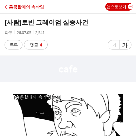
C
홍콩할매의 속삭임
앱으로보기
A
[사람]
로빈 그레이엄 실종사건
F
작
작
조
파두
26.07.05
2,541
성
성
회
E
자
시
수
글
가
글
목록
댓글
4
가
간
자
자
크
크
기
기
크
작
게
게