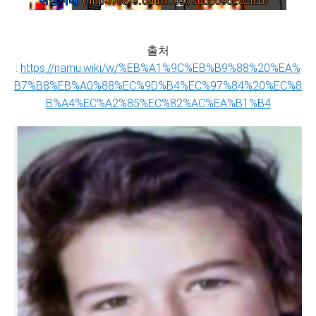
출처
:
https://namu.wiki/w/%EB%A1%9C%EB%B9%88%20%EA%
B7%B8%EB%A0%88%EC%9D%B4%EC%97%84%20%EC%8
B%A4%EC%A2%85%EC%82%AC%EA%B1%B4