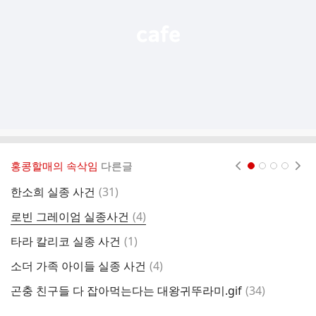
홍콩할매의 속삭임
다른글
현재페이지 1
2
3
4
댓
한소희 실종 사건
(
31
)
인
글
댓
로빈 그레이엄 실종사건
(
4
)
행
글
댓
타라 칼리코 실종 사건
(
1
)
여
글
댓
소더 가족 아이들 실종 사건
(
4
)
글
댓
곤충 친구들 다 잡아먹는다는 대왕귀뚜라미.gif
(
34
)
발
글