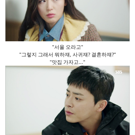
"서울 오라고"
"그렇지 그래서 뭐하쟤, 사귀쟤? 결혼하쟤?"
"맛집 가자고..."