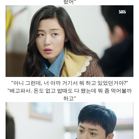
랐어"
"아니 그런데, 너 아까 거기서 뭐 하고 있었던거야?"
"배고파서. 돈도 없고 밥때도 다 됐는데 뭐 좀 먹어볼까
하고"