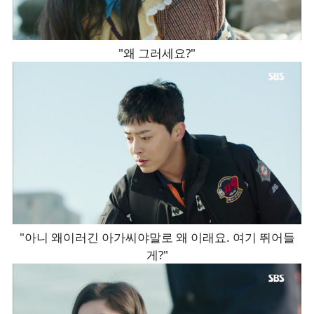
"왜 그러세요?"
"아니 왜이러긴 아가씨야말로 왜 이래요. 여기 뛰어들
게?"