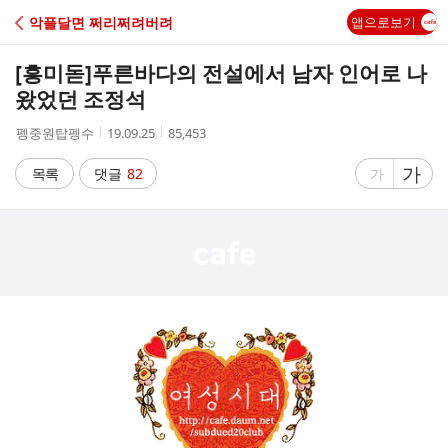
C
악플달면 쩌리쩌려버려
앱으로보기
A
[흥미돋]
푸른바다의 전설에서 남자 인어로 나
F
왔었던 조정석
작
작
조
펭중원탑펭수
19.09.25
85,453
E
성
성
회
자
시
수
글
가
글
목록
댓글
82
가
간
자
자
크
크
기
기
크
작
게
게