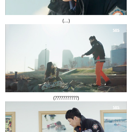
(...)
(???????????)