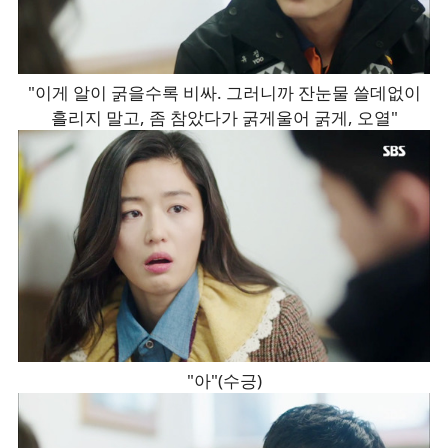
"이게 알이 굵을수록 비싸. 그러니까 잔눈물 쓸데없이
흘리지 말고, 좀 참았다가 굵게울어 굵게, 오열"
"아"(수긍)