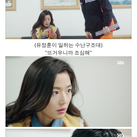
(유정훈이 일하는 수난구조대)
"뜨거우니까 조심해"