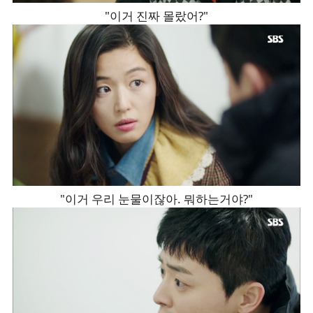
"이거 진짜 몰랐어?"
"이거 우리 눈물이잖아. 뭐하는거야?"