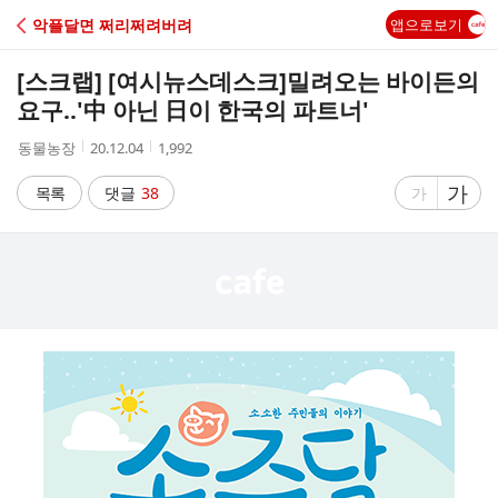
C
악플달면 쩌리쩌려버려
앱으로보기
A
[스크랩] [여시뉴스데스크]
밀려오는 바이든의
F
요구..'中 아닌 日이 한국의 파트너'
작
작
조
동물농장
20.12.04
1,992
E
성
성
회
자
시
수
글
가
글
목록
댓글
38
가
간
자
자
크
크
기
기
크
작
게
게