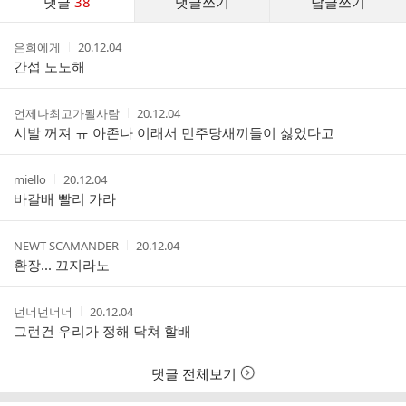
댓글
38
댓글쓰기
답글쓰기
글
댓
작
작
은희에게
20.12.04
글
성
성
간섭 노노해
리
자
시
스
간
트
작
작
언제나최고가될사람
20.12.04
성
성
시발 꺼져 ㅠ 아존나 이래서 민주당새끼들이 싫었다고
자
시
간
작
작
miello
20.12.04
성
성
바갈배 빨리 가라
자
시
간
작
작
NEWT SCAMANDER
20.12.04
성
성
환장... 끄지라노
자
시
간
작
작
넌너넌너너
20.12.04
성
성
그런건 우리가 정해 닥쳐 할배
자
시
간
댓글 전체보기