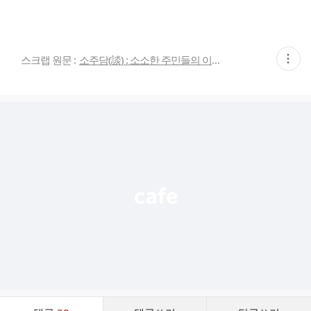
현
스크랩 원문 :
소주담(談) : 소소한 주민들의 이야기
재
게
시
글
추
가
기
능
열
기
댓