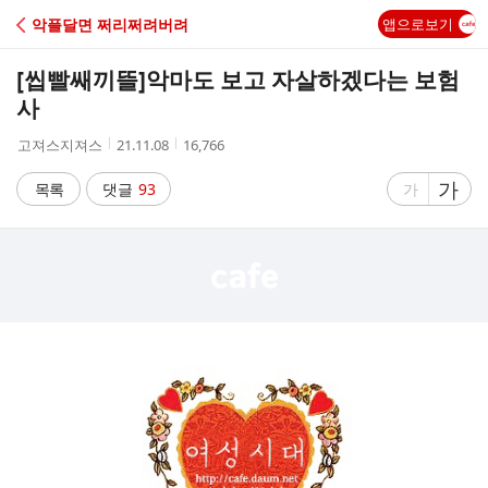
C
악플달면 쩌리쩌려버려
앱으로보기
A
[씹빨쌔끼뜰]
악마도 보고 자살하겠다는 보험
F
사
작
작
조
고져스지져스
21.11.08
16,766
E
성
성
회
자
시
수
글
가
글
목록
댓글
93
가
간
자
자
크
크
기
기
크
작
게
게