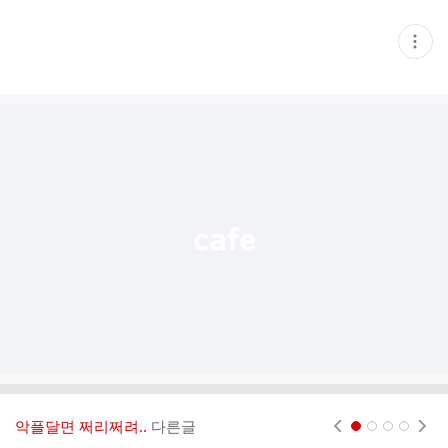
현
재
게
시
글
추
가
기
능
열
기
악플달면 쩌리쩌려..
다른글
현재페이지 1
2
3
4