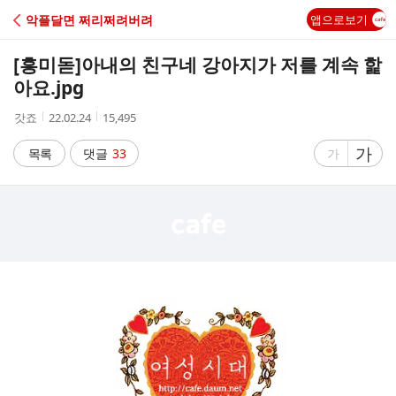
C
악플달면 쩌리쩌려버려
앱으로보기
A
[흥미돋]
아내의 친구네 강아지가 저를 계속 핥
F
아요.jpg
작
작
조
갓죠
22.02.24
15,495
E
성
성
회
자
시
수
글
가
글
목록
댓글
33
가
간
자
자
크
크
기
기
크
작
게
게