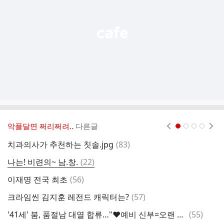
열
기
악플달면 쩌리쩌려..
다른글
현재페이지 1
2
3
4
댓
치과의사가 추천하는 칫솔.jpg
(
83
)
‘
글
댓
나는! 비련의~ 남.창.
(
22
)
글
댓
이재명 전국 최초
(
56
)
병
글
댓
크라임씬 김지훈 레전드 캐릭터는?
(
57
)
제
글
댓
'41세' 붐, 품절남 대열 합류…"♥예비 신부=오랜 지인" [종합]
(
55
)
글