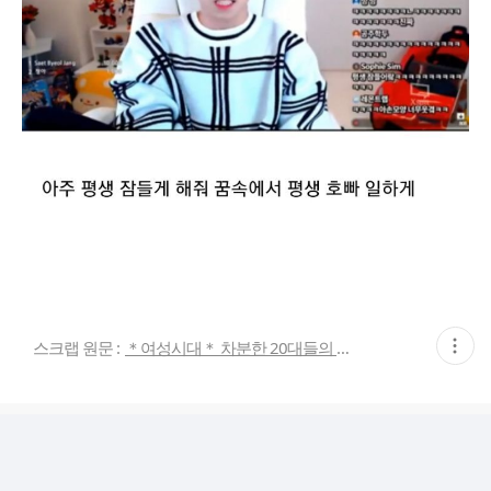
현
스크랩 원문 :
＊여성시대＊ 차분한 20대들의 알흠다운 공간
재
게
시
글
추
가
기
능