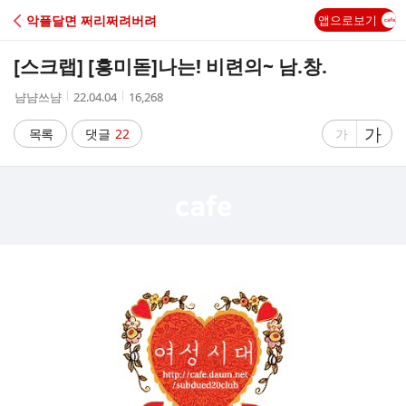
C
악플달면 쩌리쩌려버려
앱으로보기
A
[스크랩] [흥미돋]
나는! 비련의~ 남.창.
F
작
작
조
냠냠쓰냠
22.04.04
16,268
성
성
회
E
자
시
수
글
가
글
목록
댓글
22
가
간
자
자
크
크
기
기
크
작
게
게