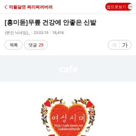
C
악플달면 쩌리쩌려버려
앱으로보기
A
[흥미돋]
무릎 건강에 안좋은 신발
F
작
작
조
(본인 닉네임)_
23.03.19
18,416
성
성
회
E
자
시
수
글
가
글
목록
댓글
29
가
간
자
자
크
크
기
기
크
작
게
게