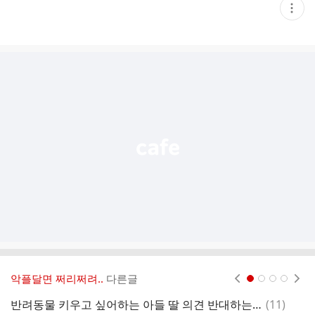
현
재
게
시
글
추
가
기
능
열
기
악플달면 쩌리쩌려..
다른글
현재페이지 1
2
3
4
댓
반려동물 키우고 싶어하는 아들 딸 의견 반대하는 유재석.jpg
(
11
)
사