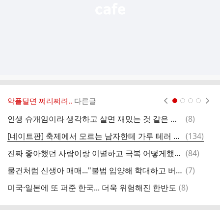
악플달면 쩌리쩌려..
다른글
현재페이지 1
2
3
4
댓
인생 슈개임이라 생각하고 살면 재밌는 것 같은 달글
(
8
)
다
글
댓
[네이트판] 축제에서 모르는 남자한테 가루 테러 당함
(
134
)
할
글
댓
진짜 좋아했던 사람이랑 이별하고 극복 어떻게했어?
(
84
)
할
글
댓
물건처럼 신생아 매매..."불법 입양해 학대하고 버려"
(
7
)
'
글
댓
미국·일본에 또 퍼준 한국... 더욱 위험해진 한반도
(
8
)
1
글