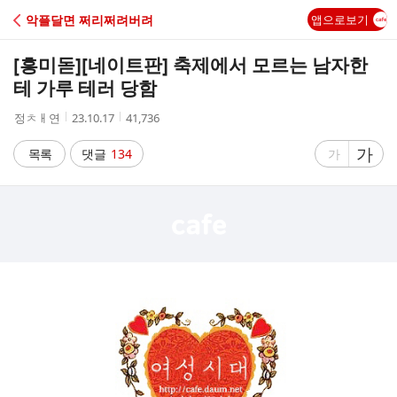
C
악플달면 쩌리쩌려버려
앱으로보기
A
[흥미돋]
[네이트판] 축제에서 모르는 남자한
F
테 가루 테러 당함
작
작
조
정ㅊㅐ연
23.10.17
41,736
E
성
성
회
자
시
수
글
가
글
목록
댓글
134
가
간
자
자
크
크
기
기
크
작
게
게