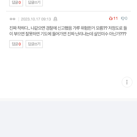
현
재
게
시
글
추
가
기
능
열
기