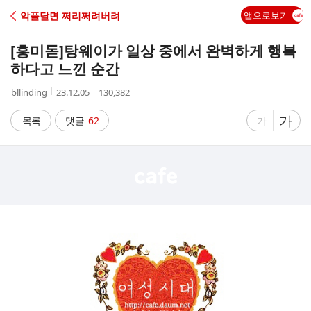
C
악플달면 쩌리쩌려버려
앱으로보기
A
[흥미돋]
탕웨이가 일상 중에서 완벽하게 행복
F
하다고 느낀 순간
작
작
조
bllinding
23.12.05
130,382
E
성
성
회
자
시
수
글
가
글
목록
댓글
62
가
간
자
자
크
크
기
기
크
작
게
게