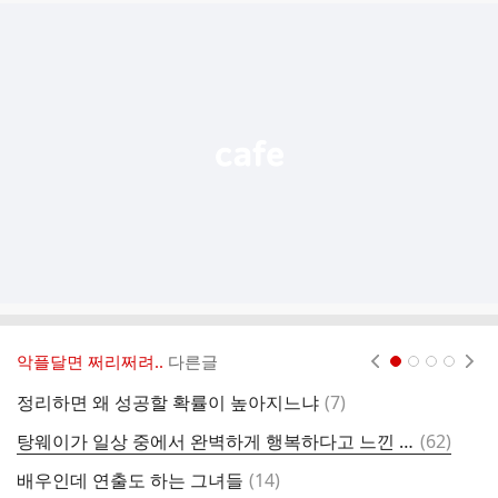
추
가
기
능
열
기
악플달면 쩌리쩌려..
다른글
현재페이지 1
2
3
4
댓
정리하면 왜 성공할 확률이 높아지느냐
(
7
)
글
댓
탕웨이가 일상 중에서 완벽하게 행복하다고 느낀 순간
(
62
)
글
댓
배우인데 연출도 하는 그녀들
(
14
)