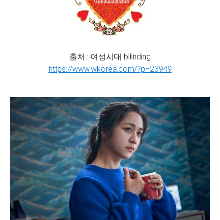
출처 : 여성시대 bllinding
https://www.wkorea.com/?p=23949