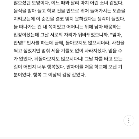
현
재
게
시
글