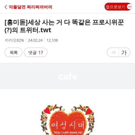
C
악플달면 쩌리쩌려버려
앱으로보기
A
[흥미돋]
세상 사는 거 다 똑같은 프로시위꾼
F
(?)의 트위터.twt
작
작
조
카카오82%
24.02.24
12,108
E
성
성
회
자
시
수
글
가
글
목록
댓글
17
가
간
자
자
크
크
기
기
크
작
게
게