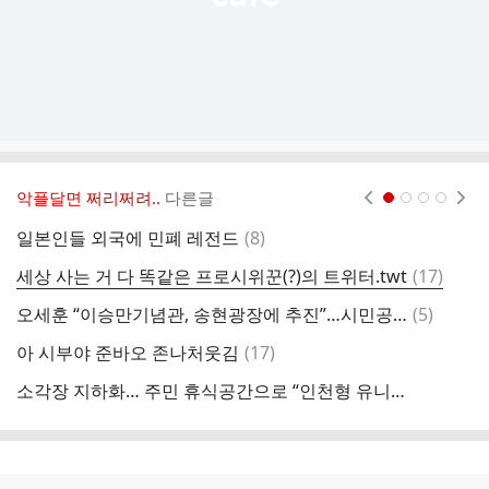
악플달면 쩌리쩌려..
다른글
현재페이지 1
2
3
4
댓
일본인들 외국에 민폐 레전드
(
8
)
쿠
글
댓
세상 사는 거 다 똑같은 프로시위꾼(?)의 트위터.twt
(
17
)
동
글
댓
오세훈 “이승만기념관, 송현광장에 추진”…시민공간으로 둔다더니
(
5
)
글
댓
아 시부야 준바오 존나처웃김
(
17
)
호
글
소각장 지하화… 주민 휴식공간으로 “인천형 유니온파크 만들자” [현장,그곳&]