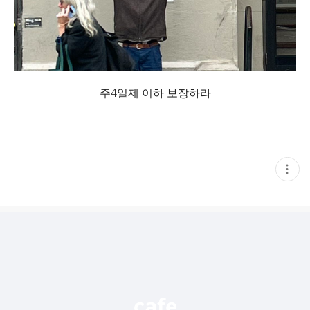
주4일제 이하 보장하라
현
재
게
시
글
추
가
기
능
열
기