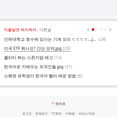
악플달면 쩌리쩌려..
다른글
현재페이지 1
2
3
4
댓
인하대학교 호수에 있다는 기계 오리 ㄷㄷㄷㄷ...jpg
(
24
)
글
댓
미국 ETF 뭐사요? 간단 요약.jpg
(
29
)
얼
글
댓
퀄리티 쩌는 스폰지밥 레고
(
12
)
글
댓
한국어로 키배뜨는 외국인들.jpg
(
31
)
글
댓
스웨덴 유학생이 한국어 빨리 배운 방법
(
6
)
글
맨위로
로그인
전체보기
PC화면
카페앱
서비스 약관