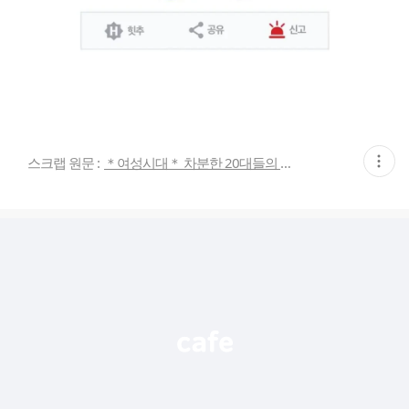
현
스크랩 원문 :
＊여성시대＊ 차분한 20대들의 알흠다운 공간
재
게
시
글
추
가
기
능
열
기