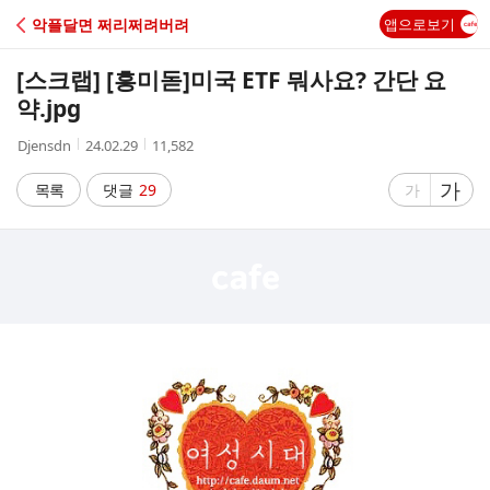
C
악플달면 쩌리쩌려버려
앱으로보기
A
[스크랩] [흥미돋]
미국 ETF 뭐사요? 간단 요
F
약.jpg
작
작
조
Djensdn
24.02.29
11,582
E
성
성
회
자
시
수
글
가
글
목록
댓글
29
가
간
자
자
크
크
기
기
크
작
게
게