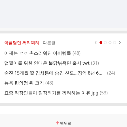
악플달면 쩌리쩌려..
다른글
현재페이지 1
2
3
4
댓
이제는 ㄹㅇ 촌스러워진 아이템들
(
48
)
고
글
댓
맵찔이를 위한 안매운 불닭볶음면 출시.twt
(
31
)
尹
글
댓
숨진 15개월 딸 김치통에 숨긴 친모…징역 8년 6개월 확정
(
24
)
코
글
댓
뉴욕 편의점 쥐 크기
(
48
)
뉴
글
댓
요즘 직장인들이 팀장되기를 꺼려하는 이유.jpg
(
53
)
글
맨위로