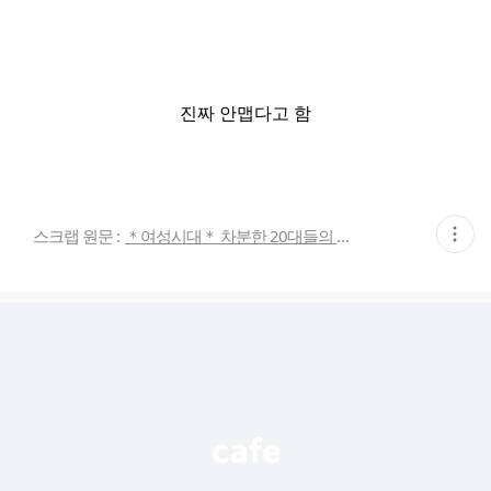
진짜 안맵다고 함
현
스크랩 원문 :
＊여성시대＊ 차분한 20대들의 알흠다운 공간
재
게
시
글
추
가
기
능
열
기