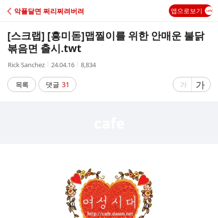
C
악플달면 쩌리쩌려버려
앱으로보기
A
[스크랩] [흥미돋]
맵찔이를 위한 안매운 불닭
F
볶음면 출시.twt
작
작
조
Rick Sanchez
24.04.16
8,834
E
성
성
회
자
시
수
글
가
글
목록
댓글
31
가
간
자
자
크
크
기
기
크
작
게
게