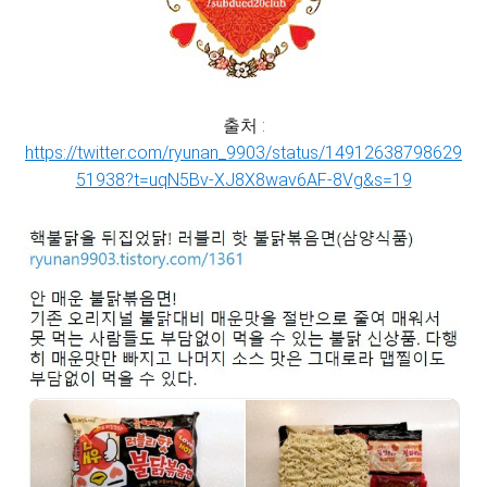
출처 :
https://twitter.com/ryunan_9903/status/14912638798629
51938?t=uqN5Bv-XJ8X8wav6AF-8Vg&s=19