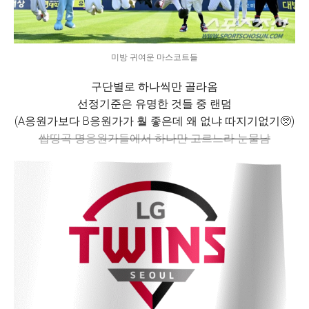
미방 귀여운 마스코트들
구단별로 하나씩만 골라옴
선정기준은 유명한 것들 중 랜덤
(A응원가보다 B응원가가 훨 좋은데 왜 없냐 따지기없기🥺)
쌉띵곡 명응원가들에서 하나만 고르느라 눈물남