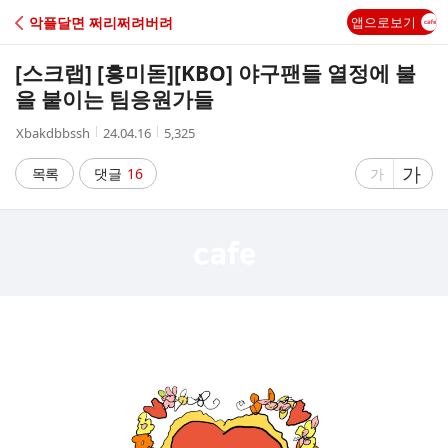
C
악플달면 쩌리쩌려버려
앱으로보기
A
[스크랩] [흥미돋]
[KBO] 야구팬들 열정에 불
F
을 붙이는 팀응원가들
작
작
조
Xbakdbbssh
24.04.16
5,325
E
성
성
회
자
시
수
글
가
글
목록
댓글
16
가
간
자
자
크
크
기
기
크
작
게
게