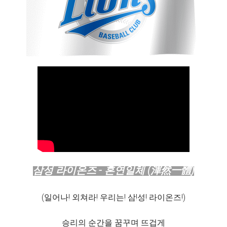
삼성 라이온즈 - 혼연일체 (渾然一體)
(일어나! 외쳐라! 우리는! 삼!성! 라이온즈!)
승리의 순간을 꿈꾸며 뜨겁게