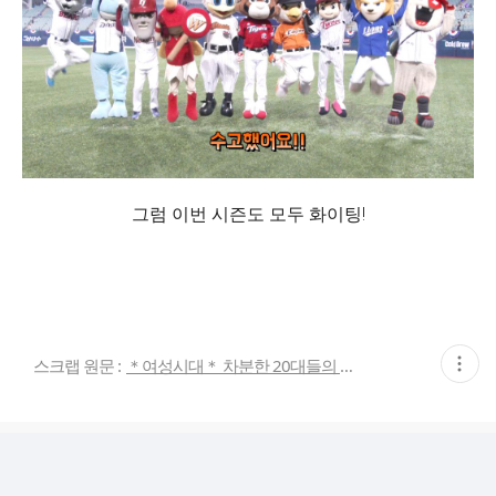
그럼 이번 시즌도 모두 화이팅!
현
스크랩 원문 :
＊여성시대＊ 차분한 20대들의 알흠다운 공간
재
게
시
글
추
가
기
능