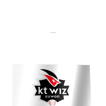
-----