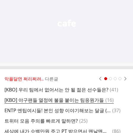
열
기
악플달면 쩌리쩌려..
다른글
현재페이지 1
2
3
4
댓
[KBO] 우리 팀에서 없어서는 안 될 젊은 선수들은?
(
41
)
무
글
댓
[KBO] 야구팬들 열정에 불을 붙이는 팀응원가들
(
16
)

글
댓
ENTP 엔팁여시들! 본인 성향 이야기해보는 달글 (feat 인간관계) 캡쳐
(
37
)
글
댓
트위터 모음 주의를 빠르게 말하면?
(
25
)
서
글
댓
세상에 내가 수백만원 주고 PT 받으면서 맨날맨날 트레이너한테 궁금증머신으로 배운 정보 여기 다 있다.twt
(
86
)