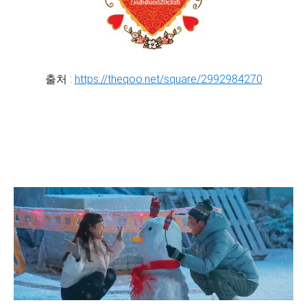
출처 :
https://theqoo.net/square/2992984270