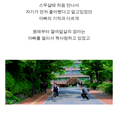
스무살때 처음 만나서
자기가 먼저 좋아했다고 알고있었던
아빠의 기억과 다르게
원래부터 열여덟살의 엄마는
아빠를 멀리서 짝사랑하고 있었고