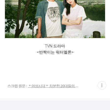
TVN 드라마
<반짝이는 워터멜론>
현
스크랩 원문 :
＊여성시대＊ 차분한 20대들의 알흠다운 공간
재
게
시
글
추
가