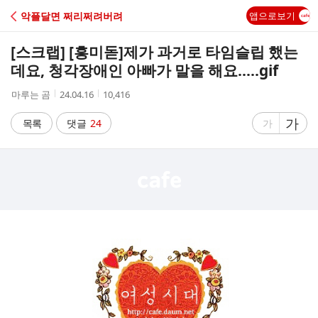
C
악플달면 쩌리쩌려버려
앱으로보기
A
[스크랩] [흥미돋]
제가 과거로 타임슬립 했는
F
데요, 청각장애인 아빠가 말을 해요.....gif
작
작
조
마루는 곰
24.04.16
10,416
E
성
성
회
자
시
수
글
가
글
목록
댓글
24
가
간
자
자
크
크
기
기
크
작
게
게