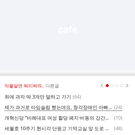
기
능
열
기
악플달면 쩌리쩌려..
다른글
현재페이지 1
2
3
4
댓
최애 과자 딱 3개만 말하고 가기
(
64
)
글
댓
제가 과거로 타임슬립 했는데요, 청각장애인 아빠가 말을 해요.....gif
(
24
)
글
댓
개혁신당 “비례대표 여성 할당 폐지·비동의 강간죄 반대”
(
10
)
글
댓
세월호 10주기 현시각 단원고 기억교실 앞 도로 상황
(
48
)
왜
글