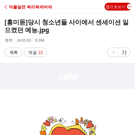
C
악플달면 쩌리쩌려버려
앱으로보기
A
[흥미돋]
당시 청소년들 사이에서 센세이션 일
F
으켰던 예능.jpg
작
작
조
뱅쮸
24.05.03
8,384
E
성
성
회
자
시
수
글
가
글
목록
댓글
22
가
간
자
자
크
크
기
기
크
작
게
게