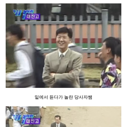
밑에서 듣다가 놀란 당사자쌤