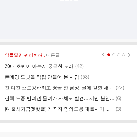
악플달면 쩌리쩌려..
다른글
현재페이지 1
2
3
4
댓
20대 초반이 아는지 궁금한 노래
(
42
)
이
글
댓
폰데링 도넛을 직접 만들어 본 사람
(
68
)
매
글
댓
전 여친 스토킹하려고 땅굴 판 남성, 굴에 갇힌 채 발견돼
(
22
)
의
글
댓
산책 도중 반려견 물려가 사체로 발견… 시민 불안 증폭
(
6
)
화
글
댓
[대출사기금겟핫플] 재직자 명의도용 대출사기 주의
(
3
)
장
글