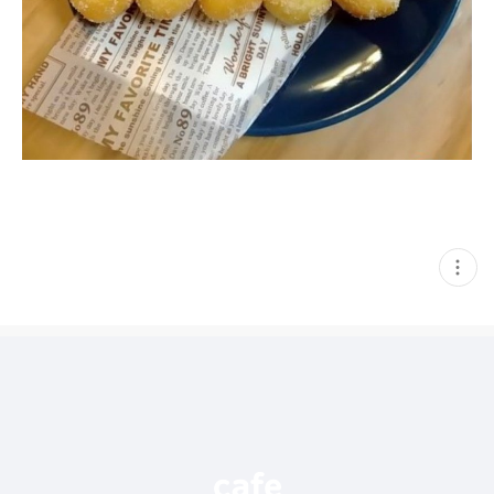
현
재
게
시
글
추
가
기
능
열
기