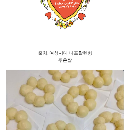
출처: 여성시대 나프탈렌향
주운짤