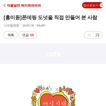
C
악플달면 쩌리쩌려버려
앱으로보기
A
[흥미돋]
폰데링 도넛을 직접 만들어 본 사람
F
작
작
조
나프탈렌향
24.05.18
84,481
성
성
회
E
자
시
수
글
가
글
목록
댓글
68
가
간
자
자
크
크
기
기
크
작
게
게