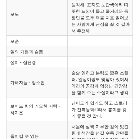
생각해. 표지도 노란색이라 따
뜻한 느낌이 들고 줄거리와 등
모모
장인물 모두 책을 처음 읽어보
는 사람에게 관심을 끌 것 같아
서 추천해.
모순
일의
기쁨과
슬픔
설이 - 심윤경
술술 읽히고 분량도 짧은 스릴
러. 일상이랑도 맞닿아 있어서
가해자들 - 정소현
약간의 공감과 엄청난 긴장감
을 함께 주는 소설이라고 생각.
난이도가 쉽기도 하고 스토리
보이드 씨의 기묘한 저택
-
가 잔혹동화st라서 흥미를 갖
하지은
기 좋을 것 같다.
처음에 살짝 지루한 감이 있긴
한데 책장을 넘길 수록 장면들
돌이킬 수 있는