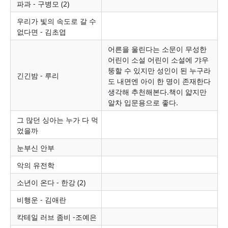
파과 - 구병모 (2)
우리가 빛의 속도로 갈 수
없다면 - 김초엽
어른을 울린다는 소문이 무성한
어린이 소설 어린이 소설에 갸우
뚱할 수 있지만 성인이 된 누구라
긴긴밤 - 루리
도 내면엔 아이 한 명이 존재한다
생각해 추천해본다.책이 얇지만
알차 입문용으로 좋다.
그 많던 싱아는 누가 다 먹
었을까
눈부신 안부
악의 유전학
소년이 온다 - 한강 (2)
비행운 - 김애란
칵테일 러브 좀비 -조예은