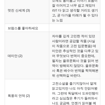
소재도 흥미롭고 이야기 흐름이
잘 이어지고 너무 쉽고 재밌더
멋진 신세계 (3)
라!! 다 읽고 생각할 거리도 생기
고, 곧 다가올 미래가 될 수 있다
는 느낌
브람스를 좋아하세요
자아를 깊게 고민한 적이 있던
사람이라면 공감할 작품 (사실
이 작품으로 고전 입문했음) 데
미안은 추상적인 것을 다루고 있
데미안 (2)
어 무엇보다 번역이 중요한데,
필자는 을유문화사 것을 읽어 번
역이 방해되지 않았다. 을유문화
사 혹은 배수아 번역을 찍먹해본
뒤 선택하길 바란다.
고전소설을 즐기지않아서 얕게
읽고있지만 나도 아직 안읽어봤
어. 그런데 독달에서 도파민템이
폭풍의 언덕 (2)
라고 심심찮은 후기가 들려와서
나도 궁금해. 언젠가 읽어볼 예