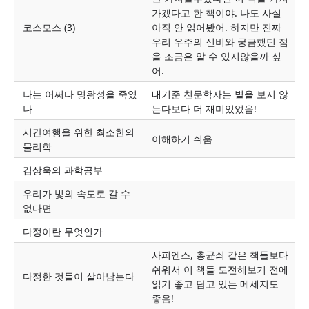
가겠다고 한 책이야. 나도 사실
코스모스 (3)
아직 안 읽어봤어. 하지만 진짜
우리 우주의 신비와 궁금했던 점
을 조금은 알 수 있지않을까 싶
어.
나는 어쩌다 명왕성을 죽였
내기준 천문학자는 별을 보지 않
나
는다보다 더 재미있었음!
시간여행을 위한 최소한의
이해하기 쉬움
물리학
김상욱의 과학공부
우리가 빛의 속도로 갈 수
없다면
다정이란 무엇인가
사피엔스, 총균쇠 같은 책들보다
쉬워서 이 책들 도전해보기 전에
다정한 것들이 살아남는다
읽기 좋고 담고 있는 메세지도
좋음!