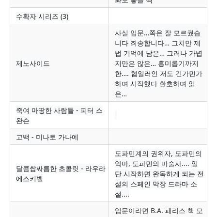
수확자 시리즈 (3)
사실 입문…쪽은 잘 모르궜습
니다 죄송합니다… 그치만 제
법 기억에 남은… 그러나 가볍
제노사이드
지만은 않은… 흥미롭기까지
한…. 혐일러인 저도 긴가민가
하며 시작했다 환호하며 읽
은…
죽여 마땅한 사람들 - 피터 스
완슨
고백 - 미나토 가나에
도
파민계의 권위자, 도파민의
악마, 도파민의 마술사.... 일
달콤쌉싸름한 초콜릿 - 라우라
단 시작하면 완독하게 되는 전
에스키벨
설의 스페인 막장 드라마 소
설....
입문이라면 B.A. 패리스 책 모