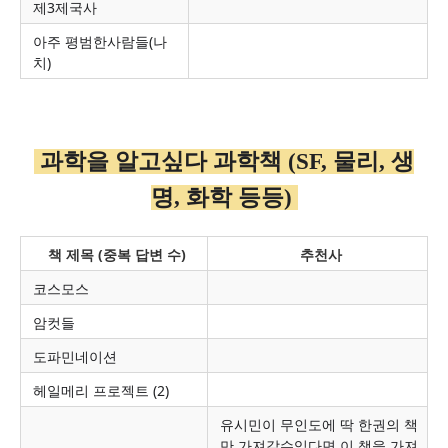
제3제국사
아주 평범한사람들(나
치)
과학을 알고싶다 과학책 (SF, 물리, 생
명, 화학 등등)
책 제목 (중복 답변 수)
추천사
코스모스
암컷들
도파민네이션
헤일메리 프로젝트 (2)
유시민이 무인도에 딱 한권의 책
만 가져갈수있다면 이 책을 가져