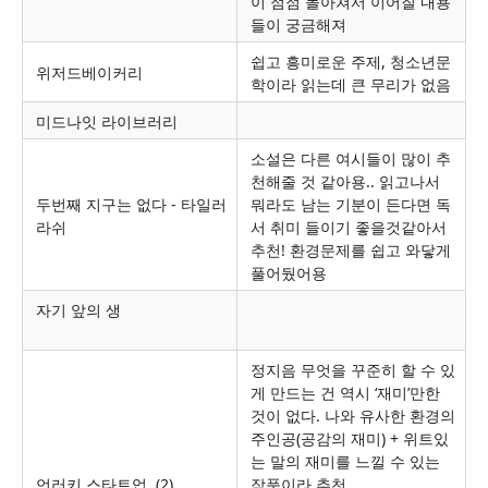
이 점점 몰아쳐서 이어질 내용
들이 궁금해져
쉽고 흥미로운 주제, 청소년문
위저드베이커리
학이라 읽는데 큰 무리가 없음
미드나잇 라이브러리
소설은 다른 여시들이 많이 추
천해줄 것 같아용.. 읽고나서
두번째 지구는 없다 -
타일러
뭐라도 남는 기분이 든다면 독
라쉬
서 취미 들이기 좋을것같아서
추천! 환경문제를 쉽고 와닿게
풀어뒀어용
자기 앞의 생
정지음 무엇을 꾸준히 할 수 있
게 만드는 건 역시 ‘재미’만한
것이 없다. 나와 유사한 환경의
주인공(공감의 재미) + 위트있
는 말의 재미를 느낄 수 있는
언러키 스타트업
(2)
작품이라 추천
,