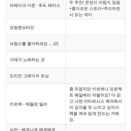
두 추천! 문장이 어렵지 않음
브레이크 다운 - B.A. 패리스
+흥미로운 스토리+추리하면
서 읽는 재미
프랑켄슈타인
브람스를 좋아하세요 ... (2)
가재가 노래하는 곳
도리언 그레이의 초상
좀 두껍지만 키르케나 프로젝
트 헤일메리 어떨까요? 다 읽
고 나면 카타르시스 쥑여줘서
키르케 - 매들린 밀러
이 감각을 또 느끼고 싶어서
책을 계속 읽게 만드는 거예
요.
심판 - 베르나르 베르베르