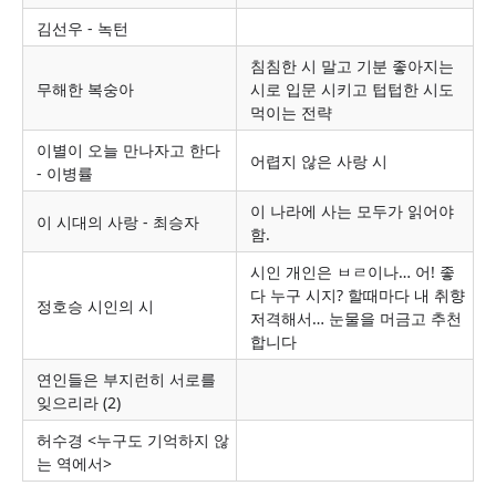
김선우 - 녹턴
침침한 시 말고 기분 좋아지는
무해한 복숭아
시로 입문 시키고 텁텁한 시도
먹이는 전략
이별이 오늘 만나자고 한다
어렵지 않은 사랑 시
- 이병률
이 나라에 사는 모두가 읽어야
이 시대의 사랑 - 최승자
함.
시인 개인은 ㅂㄹ이나… 어! 좋
다 누구 시지? 할때마다 내 취향
정호승 시인의 시
저격해서… 눈물을 머금고 추천
합니다
연인들은 부지런히 서로를
잊으리라 (2)
허수경 <누구도 기억하지 않
는 역에서>