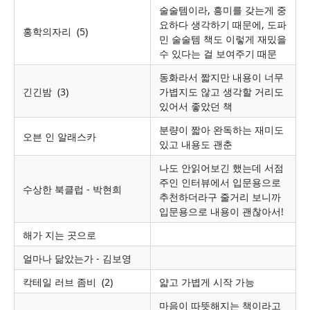
술술템이라
,
흥미를 갖는게 중
요하다 생각하기 때문에
,
도파
홍학의자리
(5)
민 술술템 책도 이렇게 재밌을
수 있다는 걸 보여주기 때문
동화라서 짧지만 내용이 너무
긴긴밤
(3)
가볍지도 않고 생각할 거리도
있어서 좋았던 책
분량이 짧아 완독하는 재미도
오븐 인 알래스카
있고 내용도 괜춘
나도 안읽어보긴 했는데 서점
주인 인터뷰에서 입문용으로
수상한 북클럽 - 박현희
추천하더라구 줄거리 보니까
입문용으로 내용이 괜찮아서!
해가 지는 곳으로
얼마나 닮았는가 - 김보영
칵테일 러브 좀비
(2)
얇고 가볍게 시작 가능
마음이 따뜻해지는 책이라고