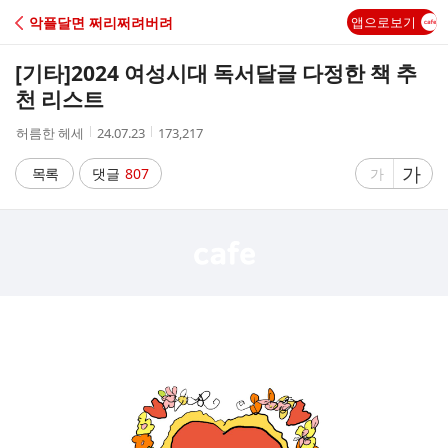
C
악플달면 쩌리쩌려버려
앱으로보기
A
[기타]
2024 여성시대 독서달글 다정한 책 추
F
천 리스트
작
작
조
허름한 헤세
24.07.23
173,217
E
성
성
회
자
시
수
글
가
글
목록
댓글
807
가
간
자
자
크
크
기
기
크
작
게
게