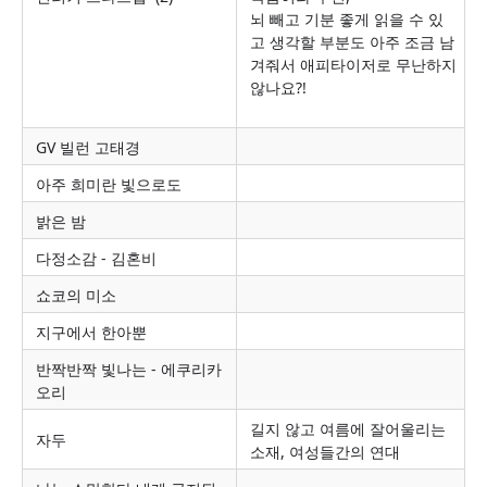
뇌 빼고 기분 좋게 읽을 수 있
고 생각할 부분도 아주 조금 남
겨줘서 애피타이저로 무난하지
않나요?!
GV 빌런 고태경
아주 희미란 빛으로도
밝은 밤
다정소감 - 김혼비
쇼코의 미소
지구에서 한아뿐
반짝반짝 빛나는 - 에쿠리카
오리
길지 않고 여름에 잘어울리는
자두
소재, 여성들간의 연대