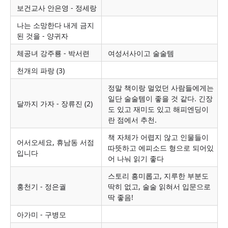
보건교사 안은영 - 정세랑
나는 소망한다 내게 금지
된 것을 - 양귀자
체공녀 강주룡 - 박서련
여성서사이고 술술템
천개의 파랑 (3)
정말 책이랑 멀었던 사람들에게는
일단 술술템이 좋을 것 같다. 긴장
달까지 가자 - 장류진 (2)
도 있고 재미도 있고 해피엔딩이
란 점에서 추천.
책 자체가 어렵지 않고 인물들이
어서오세요, 휴남동 서점
따뜻하고 에피소드 형으로 되어있
입니다
어 나눠 읽기 좋다
스토리 흥미롭고, 지루한 부분도
홍천기 - 정은궐
딱히 없고, 술술 읽혀서 입문으로
딱 좋음!
아가미 - 구병모