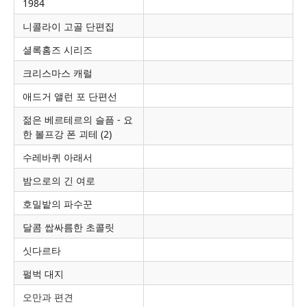
1984
니콜라이 고골 단편집
셜록홈즈 시리즈
크리스마스 캐럴
애드거 앨런 포 단편선
젊은 베르테르의 슬픔 - 요
한 볼프강 폰 괴테 (2)
수레바퀴 아래서
밤으로의 긴 여로
호밀밭의 파수꾼
달콤 쌉싸름한 초콜릿
싯다르타
펄벅 대지
오만과 편견