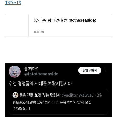
13?s=19
X의 좀 짜다?님(@intotheseaside)
x.com