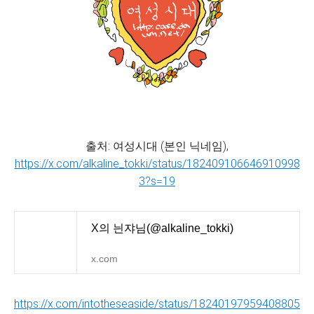
출처: 여성시대 (본인 닉네임),
https://x.com/alkaline_tokki/status/182409106646910998
3?s=19
X의 늰쟈님(@alkaline_tokki)
x.com
https://x.com/intotheseaside/status/18240197959408805