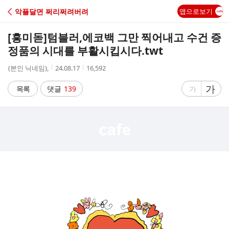
C
악플달면 쩌리쩌려버려
앱으로보기
A
[흥미돋]
텀블러,에코백 그만 찍어내고 수건 증
F
정품의 시대를 부활시킵시다.twt
작
작
조
(본인 닉네임),
24.08.17
16,592
E
성
성
회
자
시
수
글
가
글
목록
댓글
139
가
간
자
자
크
크
기
기
크
작
게
게