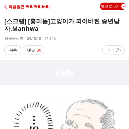
C
악플달면 쩌리쩌려버려
앱으로보기
A
[스크랩] [흥미돋]
고양이가 되어버린 중년남
F
자.Manhwa
작
작
조
융융융성한
24.10.18
11,146
E
성
성
회
자
시
수
글
가
글
목록
댓글
36
가
간
자
자
크
크
기
기
크
작
게
게