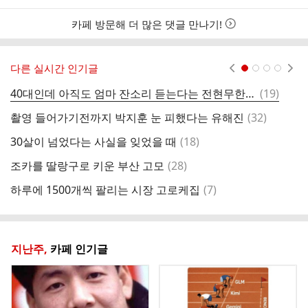
카페 방문해 더 많은 댓글 만나기!
다른 실시간 인기글
현재페이지 1
2
3
4
댓
40대인데 아직도 엄마 잔소리 듣는다는 전현무한테 코쿤이 하는 말
(
19
)
간
글
댓
촬영 들어가기전까지 박지훈 눈 피했다는 유해진
(
32
)
먹
글
댓
30살이 넘었다는 사실을 잊었을 때
(
18
)
아
글
댓
조카를 딸랑구로 키운 부산 고모
(
28
)
"
글
댓
하루에 1500개씩 팔리는 시장 고로케집
(
7
)
전
글
지난주,
카페 인기글