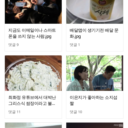
지금도 이메일이나 스마트
배달앱이 생기기전 배달 문
폰을 쓰지 않는 사람.jpg
화.jpg
댓글
9
댓글
1
최화정 유튜브에서 대박난
이은지가 좋아하는 소지섭
그리스식 쌈장이라고 불리
짤
는 차지키소스
댓글
11
댓글
10