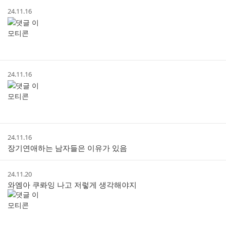
트
작
24.11.16
성
시
간
작
24.11.16
성
시
간
작
24.11.16
성
장기연애하는 남자들은 이유가 있음
시
간
작
24.11.20
성
와엠아 쿠롸잉 나고 저렇게 생각해야지
시
간