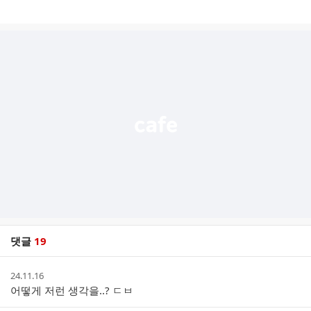
게
시
글
추
가
기
능
열
기
댓글
19
댓
작
24.11.16
글
성
어떻게 저런 생각을..? ㄷㅂ
리
시
스
간