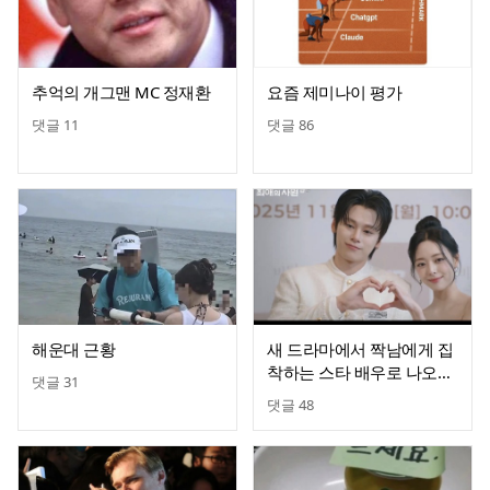
추억의 개그맨 MC 정재환
요즘 제미나이 평가
댓글
11
댓글
86
해운대 근황
새 드라마에서 짝남에게 집
착하는 스타 배우로 나오는
댓글
31
있지 유나
댓글
48