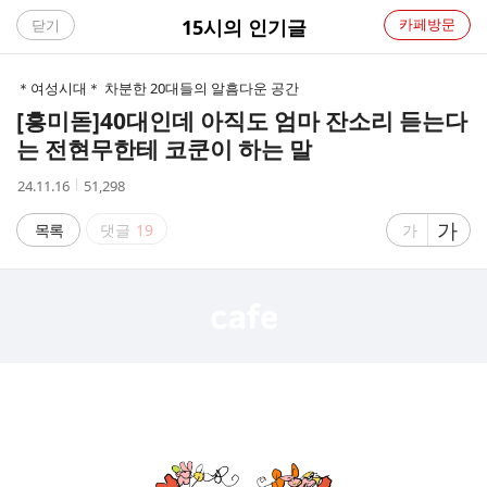
C
15시의 인기글
카페방문
닫기
A
＊여성시대＊ 차분한 20대들의 알흠다운 공간
F
[흥미돋]
40대인데 아직도 엄마 잔소리 듣는다
는 전현무한테 코쿤이 하는 말
E
작
조
24.11.16
51,298
성
회
시
수
글
가
글
목록
댓글
19
가
간
자
자
크
크
기
기
크
작
게
게