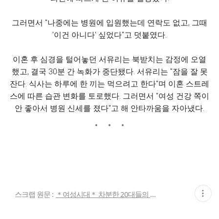
그러면서 "나중에는 병원에 입원했는데 연락도 없고, 그때
'이건 아니다' 싶었다"고 덧붙였다.
이혼 후 심경을 털어놓던 서유리는 북받치는 감정에 오열
했고, 결국 30분 간 녹화가 중단됐다. 서유리는 "잠을 잘 못
잔다. 식사는 하루에 한 끼는 먹으려고 한다"며 이혼 스트레
스에 따른 습관 변화를 토로했다. 그러면서 "여성 건강 쪽이
안 좋아서 병원 신세를 졌다"고 해 안타까움을 자아냈다.
현
스크랩 원문 :
＊여성시대＊ 차분한 20대들의 알흠다운 공간
재
게
시