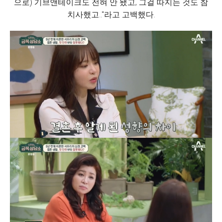
으로) 기브앤테이크도 전혀 안 됐고, 그걸 따지는 것도 참
치사했고.."라고 고백했다.