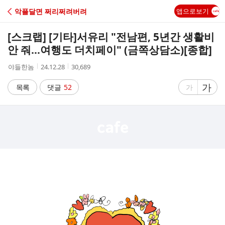
C
악플달면 쩌리쩌려버려
앱으로보기
A
[스크랩] [기타]
서유리 "전남편, 5년간 생활비
F
안 줘…여행도 더치페이" (금쪽상담소)[종합]
작
작
조
야들한놈
24.12.28
30,689
E
성
성
회
자
시
수
글
가
글
목록
댓글
52
가
간
자
자
크
크
기
기
크
작
게
게