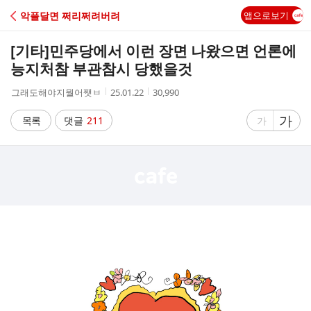
C
악플달면 쩌리쩌려버려
앱으로보기
A
[기타]
민주당에서 이런 장면 나왔으면 언론에
F
능지처참 부관참시 당했을것
작
작
조
그래도해야지뭘어쨋ㅂ
25.01.22
30,990
E
성
성
회
자
시
수
글
가
글
목록
댓글
211
가
간
자
자
크
크
기
기
크
작
게
게