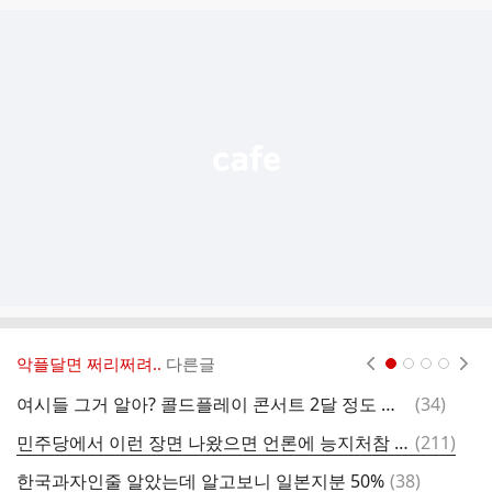
글
추
가
기
능
열
기
악플달면 쩌리쩌려..
다른글
현재페이지 1
2
3
4
댓
여시들 그거 알아? 콜드플레이 콘서트 2달 정도 남음.jpg
(
34
)
문
글
댓
민주당에서 이런 장면 나왔으면 언론에 능지처참 부관참시 당했을것
(
211
)
한
글
댓
한국과자인줄 알았는데 알고보니 일본지분 50%
(
38
)