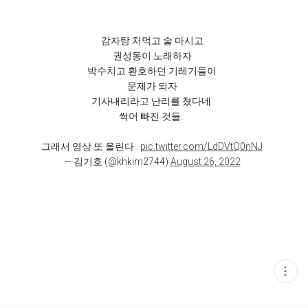
감자탕 처먹고 술 마시고
권성동이 노래하자
박수치고 환호하던 기레기들이
문제가 되자
기사내리라고 난리를 쳤다네.
썩어 빠진 것들..
그래서 영상 또 올린다..
pic.twitter.com/LdDVtQ0nNJ
— 김기호 (@khkim2744)
August 26, 2022
현
재
게
시