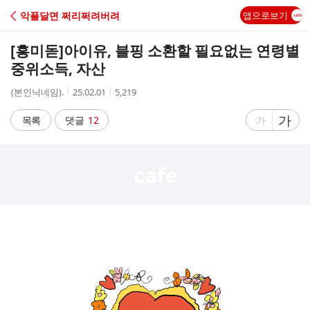
C
악플달면 쩌리쩌려버려
앱으로보기
A
[흥미돋]
아이유, 블핑 소환할 필요없는 연령별
F
중위소득, 자산
작
작
조
(본인닉네임).
25.02.01
5,219
E
성
성
회
자
시
수
글
가
글
목록
댓글
12
가
간
자
자
크
크
기
기
크
작
게
게