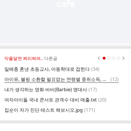
악플달면 쩌리쩌려..
다른글
현재페이지 1
2
3
4
댓
일베충 혼낸 초등교사, 아동학대로 잡힌다
(
34
)
시
글
댓
아이유, 블핑 소환할 필요없는 연령별 중위소득, 자산
(
12
)
글
댓
내가 생각하는 영화 바비(Barbie) 명대사
(
17
)
글
댓
여자아이돌 국내 콘서트 관객수 대비 매출.txt
(
20
)
끝
글
댓
집순이 자가 진단 테스트 해보시오.jpg
(
171
)
노
글