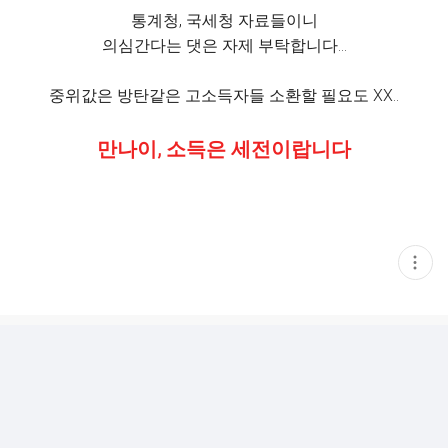
통계청, 국세청 자료들이니
의심간다는 댓은 자제 부탁합니다…
중위값은 방탄같은 고소득자들 소환할 필요도 XX..
만나이, 소득은 세전이랍니다
현
재
게
시
글
추
가
기
능
열
기