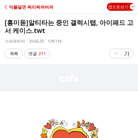
C
악플달면 쩌리쩌려버려
앱으로보기
A
[흥미돋]
알티타는 중인 갤럭시탭, 아이패드 고
F
서 케이스.twt
작
작
조
스피또띠아
25.02.25
129,116
E
성
성
회
자
시
수
글
가
글
목록
댓글
211
가
간
자
자
크
크
기
기
크
작
게
게