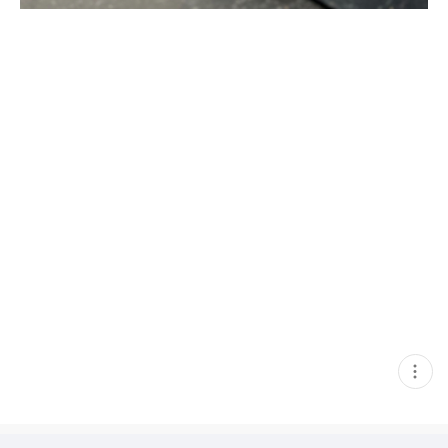
현
재
게
시
글
추