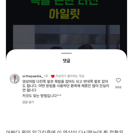
어쩌다 원덬 알고리즘에 이 영상이 다시떴는데 찐 정형외