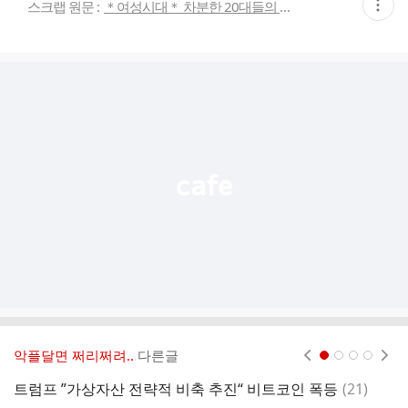
현
스크랩 원문 :
＊여성시대＊ 차분한 20대들의 알흠다운 공간
재
게
시
글
추
가
기
능
열
기
악플달면 쩌리쩌려..
다른글
현재페이지 1
2
3
4
댓
트럼프 ”가상자산 전략적 비축 추진“ 비트코인 폭등
(
21
)
글