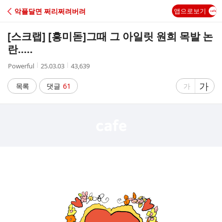
C
악플달면 쩌리쩌려버려
앱으로보기
A
[스크랩] [흥미돋]
그때 그 아일릿 원희 목발 논
F
란.....
작
작
조
Powerful
25.03.03
43,639
E
성
성
회
자
시
수
글
가
글
목록
댓글
61
가
간
자
자
크
크
기
기
크
작
게
게