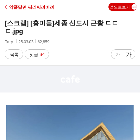
C
악플달면 쩌리쩌려버려
앱으로보기
A
[스크랩] [흥미돋]
세종 신도시 근황 ㄷㄷ
F
ㄷ.jpg
작
작
조
Tory-
25.03.03
62,859
E
성
성
회
자
시
수
글
가
글
목록
댓글
34
가
간
자
자
크
크
기
기
크
작
게
게