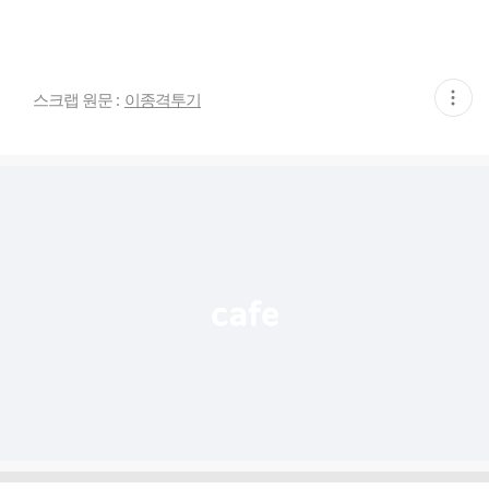
현
스크랩 원문 :
이종격투기
재
게
시
글
추
가
기
능
열
기